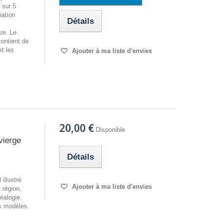
 sur 5
éation
Détails
re. Le
contient de
t les
Ajouter à ma liste d'envies
20,00 €
Disponible
vierge
Détails
illustré
Ajouter à ma liste d'envies
 région,
néalogie.
es modèles.