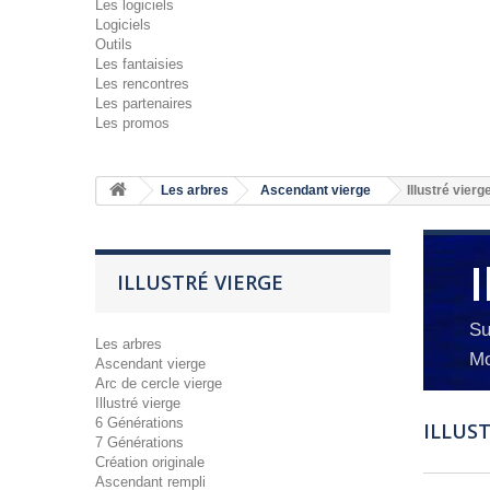
Les logiciels
Logiciels
Outils
Les fantaisies
Les rencontres
Les partenaires
Les promos
Les arbres
Ascendant vierge
Illustré vierg
I
ILLUSTRÉ VIERGE
Su
Les arbres
Mo
Ascendant vierge
Arc de cercle vierge
Illustré vierge
6 Générations
ILLUS
7 Générations
Création originale
Ascendant rempli