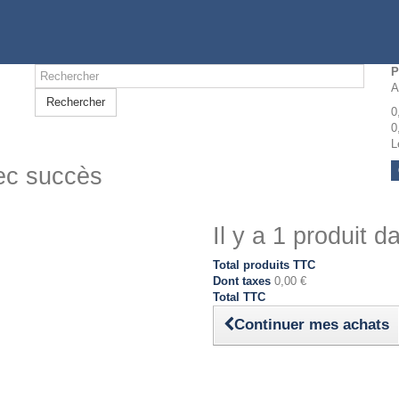
P
A
Rechercher
0
0
L
vec succès
Il y a 1 produit d
Total produits TTC
Dont taxes
0,00 €
Total TTC
Continuer mes achats