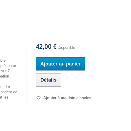
42,00 €
Disponible
rbre
Ajouter au panier
 présenter
 sur 7
éation
Détails
re. Le
contient de
t les
Ajouter à ma liste d'envies