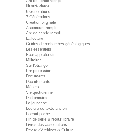
Arc de cercle vierge
Illustré vierge
6 Générations
7 Générations
Création originale
Ascendant rempli
Arc de cercle rempli
La lecture
Guides de recherches généalogiques
Les essentiels
Pour approfondir
Militaires
Sur l'étranger
Par profession
Documents
Départements
Métiers
Vie quotidienne
Dictionnaires
La jeunesse
Lecture de texte ancien
Format poche
Fin de série & retour libraire
Livres des associations
Revue d'Archives & Culture