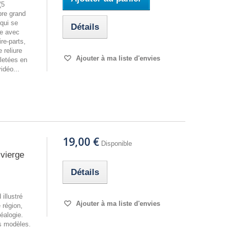
(5
re grand
 qui se
Détails
re avec
re-parts,
 reliure
Ajouter à ma liste d'envies
lletées en
vidéo...
19,00 €
Disponible
 vierge
Détails
illustré
Ajouter à ma liste d'envies
 région,
néalogie.
es modèles.