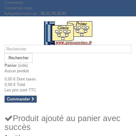
Connexion
Contactez-nous
Appelez-nous au :
06.11.78.10.81
Rechercher
Panier
(vide)
Aucun produit
0,00 €
Dont taxes
0,00 €
Total
Les prix sont TTC
Commander
Produit ajouté au panier avec
succès