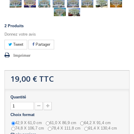
2
Produits
Donnez votre avis
Tweet
Partager
Imprimer
19,00 €
TTC
Quantité
Choix format
42,9 X 61,0 cm
61,0 X 86,9 cm
64,2 X 91,4 cm
74,8 X 106,7 cm
78,4 X 111,8 cm
91,4 X 130,4 cm