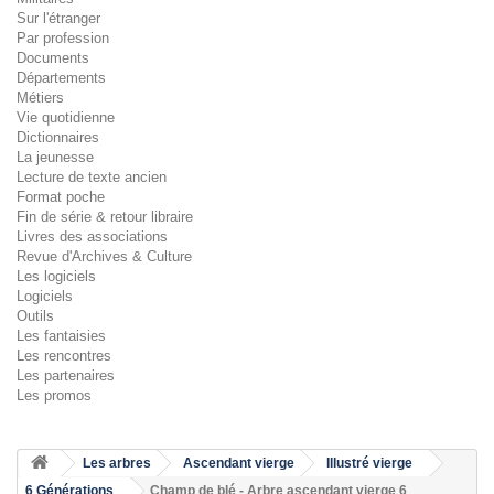
Sur l'étranger
Par profession
Documents
Départements
Métiers
Vie quotidienne
Dictionnaires
La jeunesse
Lecture de texte ancien
Format poche
Fin de série & retour libraire
Livres des associations
Revue d'Archives & Culture
Les logiciels
Logiciels
Outils
Les fantaisies
Les rencontres
Les partenaires
Les promos
Les arbres
Ascendant vierge
Illustré vierge
6 Générations
Champ de blé - Arbre ascendant vierge 6