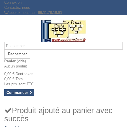
Connexion
Contactez-nous
Appelez-nous au :
06.11.78.10.81
Rechercher
Panier
(vide)
Aucun produit
0,00 €
Dont taxes
0,00 €
Total
Les prix sont TTC
Commander
Produit ajouté au panier avec
succès