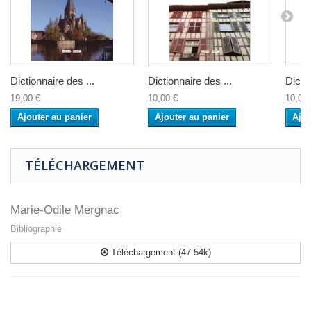
Dictionnaire des ...
Dictionnaire des ...
Dictio
19,00 €
10,00 €
10,00 
Ajouter au panier
Ajouter au panier
Ajou
TÉLÉCHARGEMENT
Marie-Odile Mergnac
Bibliographie
Téléchargement (47.54k)