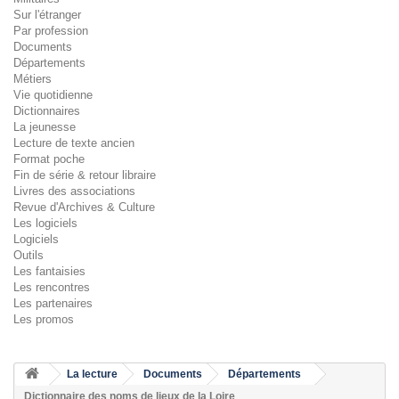
Sur l'étranger
Par profession
Documents
Départements
Métiers
Vie quotidienne
Dictionnaires
La jeunesse
Lecture de texte ancien
Format poche
Fin de série & retour libraire
Livres des associations
Revue d'Archives & Culture
Les logiciels
Logiciels
Outils
Les fantaisies
Les rencontres
Les partenaires
Les promos
La lecture
Documents
Départements
Dictionnaire des noms de lieux de la Loire