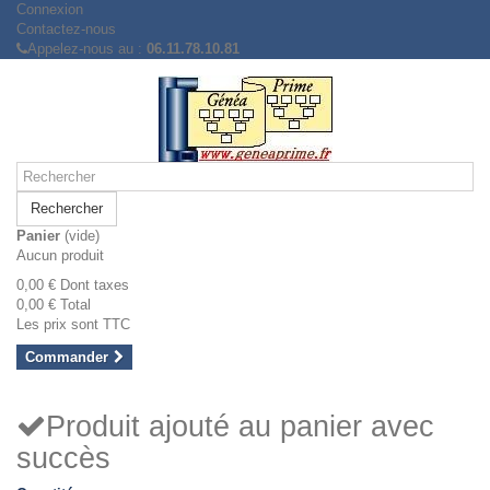
Connexion
Contactez-nous
Appelez-nous au :
06.11.78.10.81
Rechercher
Panier
(vide)
Aucun produit
0,00 €
Dont taxes
0,00 €
Total
Les prix sont TTC
Commander
Produit ajouté au panier avec
succès