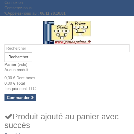
Connexion
Contactez-nous
Appelez-nous au :
06.11.78.10.81
Rechercher
Panier
(vide)
Aucun produit
0,00 €
Dont taxes
0,00 €
Total
Les prix sont TTC
Commander
Produit ajouté au panier avec
succès