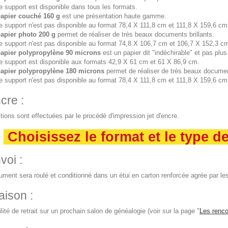
e support est disponible dans tous les formats.
papier couché 160 g
est une présentation haute gamme.
e support n'est pas disponible au format 78,4 X 111,8 cm et 111,8 X 159,6 cm
apier photo 200 g
permet de réaliser de très beaux documents brillants.
e support n'est pas disponible au format 74,8 X 106,7 cm et 106,7 X 152,3 c
papier polypropylène 90 microns
est un papier dit "indéchirable" et pas plus
e support est disponible aux formats 42,9 X 61 cm et 61 X 86,9 cm.
papier polypropylène 180 microns
permet de réaliser de très beaux documen
e support n'est pas disponible au format 78,4 X 111,8 cm et 111,8 X 159,6 cm
cre :
tions sont effectuées par le procédé d'impression jet d'encre.
Choisissez le format et le type d
voi :
ment sera roulé et conditionné dans un étui en carton renforcée agrée par les
aison :
lité de retrait sur un prochain salon de généalogie (voir sur la page "
Les renco