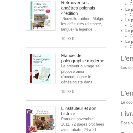
Retrouver ses
C
ancêtres polonais
Le 
4°édition
C
Nouvelle Edition Malgré
Le p
les difficultés (distance,
C
langue) la légende...
Le 
C
19,00 €
Le 
C
Manuel de
L'en
paléographie moderne
Le présent ouvrage se
Les édi
propose ainsi
d'accompagner le
généalogiste dans...
19,00 €
L'en
Le docu
L'instituteur et son
Livr
histoire
Parution novembre
Possibi
2011. 72 pages brochées
avec rabats, 24 x 21