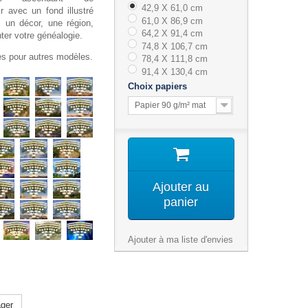
42,9 X 61,0 cm
r avec un fond illustré
61,0 X 86,9 cm
, un décor, une région,
64,2 X 91,4 cm
nter votre généalogie.
74,8 X 106,7 cm
tes pour autres modèles.
78,4 X 111,8 cm
91,4 X 130,4 cm
Choix papiers
Papier 90 g/m² mat
Ajouter au
panier
Ajouter à ma liste d'envies
ger