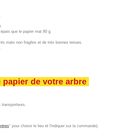
.
m.
 épais que le papier mat 90 g.
ts mats non fragiles et de très bonnes tenues.
.
e papier de votre arbre
 transporteurs.
ntres
" pour choisir le lieu et l'indiquer sur la commande).