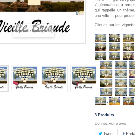
7 générations à rempli
qui rappelle un thème
une ville ... pour prése
Cliquez sur les vignet
Agrandir l'image
.
3
Produits
Donnez votre avis
Tweet
Parta