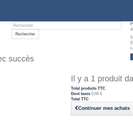
P
A
Rechercher
0
0
L
vec succès
Il y a 1 produit d
Total produits TTC
Dont taxes
0,00 €
Total TTC
Continuer mes achats