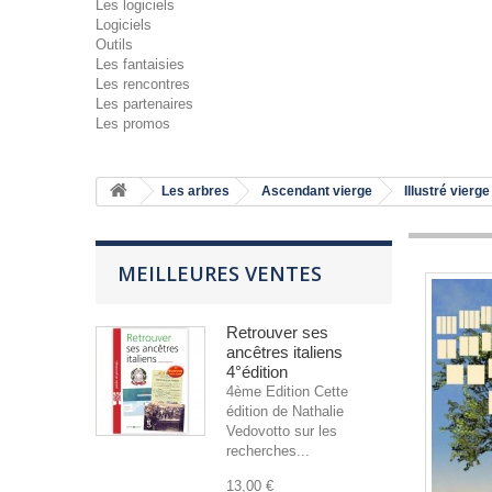
Les logiciels
Logiciels
Outils
Les fantaisies
Les rencontres
Les partenaires
Les promos
Les arbres
Ascendant vierge
Illustré vierge
MEILLEURES VENTES
Retrouver ses
ancêtres italiens
4°édition
4ème Edition Cette
édition de Nathalie
Vedovotto sur les
recherches...
13,00 €