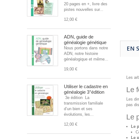
20 pages en +, livre des
pistes nouvelles sur...
12,00 €
ADN, guide de
généalogie génétique
EN 
Nous portons dans notre
ADN, notre histoire
généalogique et même...
19,00 €
Les arb
Utiliser le cadastre en
Le f
généalogie 3°édition
3e édition La
Les dim
transmission familiale
pas dis
d’un bien et ses
évolutions, les...
Le p
12,00 €
Le p
C
Le 