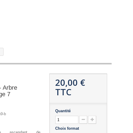
20,00 €
- Arbre
TTC
ge 7
Quantité
9-b
Choix format
que ascendant de