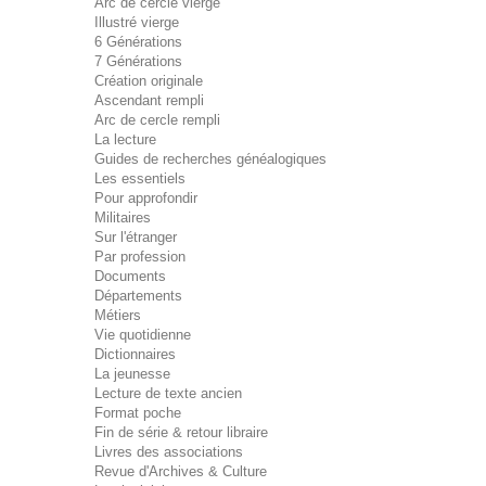
Arc de cercle vierge
Illustré vierge
6 Générations
7 Générations
Création originale
Ascendant rempli
Arc de cercle rempli
La lecture
Guides de recherches généalogiques
Les essentiels
Pour approfondir
Militaires
Sur l'étranger
Par profession
Documents
Départements
Métiers
Vie quotidienne
Dictionnaires
La jeunesse
Lecture de texte ancien
Format poche
Fin de série & retour libraire
Livres des associations
Revue d'Archives & Culture