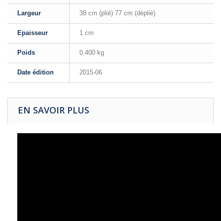
Largeur
38 cm (plié) 77 cm (déplié)
Epaisseur
1 cm
Poids
0.400 kg
Date édition
2015-06
EN SAVOIR PLUS