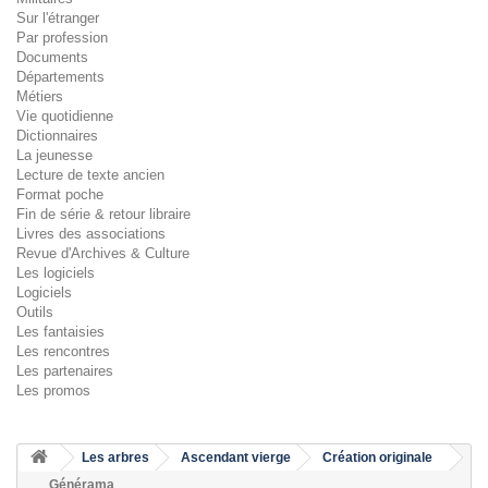
Sur l'étranger
Par profession
Documents
Départements
Métiers
Vie quotidienne
Dictionnaires
La jeunesse
Lecture de texte ancien
Format poche
Fin de série & retour libraire
Livres des associations
Revue d'Archives & Culture
Les logiciels
Logiciels
Outils
Les fantaisies
Les rencontres
Les partenaires
Les promos
Les arbres
Ascendant vierge
Création originale
Générama