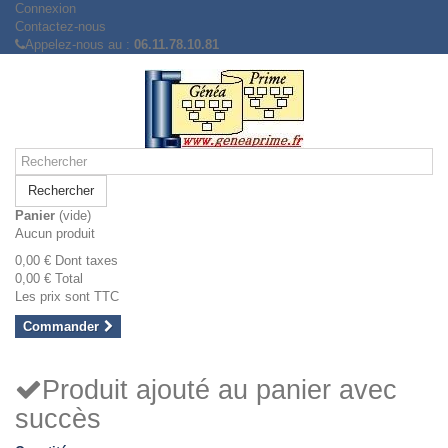
Connexion
Contactez-nous
Appelez-nous au :
06.11.78.10.81
Rechercher
Panier
(vide)
Aucun produit
0,00 €
Dont taxes
0,00 €
Total
Les prix sont TTC
Commander
Produit ajouté au panier avec
succès