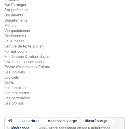
Sur l'étranger
Par profession
Documents
Départements
Métiers
Vie quotidienne
Dictionnaires
La jeunesse
Lecture de texte ancien
Format poche
Fin de série & retour libraire
Livres des associations
Revue d'Archives & Culture
Les logiciels
Logiciels
Outils
Les fantaisies
Les rencontres
Les partenaires
Les promos
Les arbres
Ascendant vierge
Illustré vierge
6 Générations
Albi - Arbre ascendant vierge 6 générations