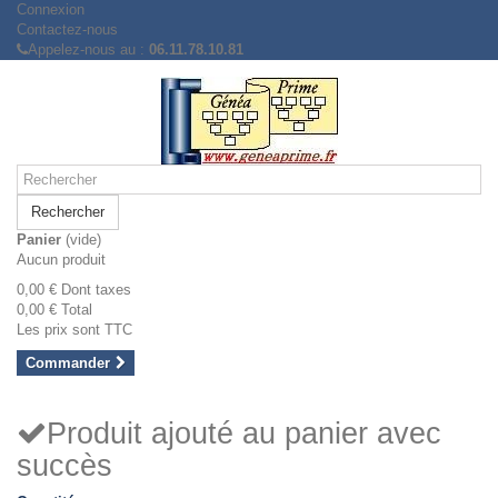
Connexion
Contactez-nous
Appelez-nous au :
06.11.78.10.81
Rechercher
Panier
(vide)
Aucun produit
0,00 €
Dont taxes
0,00 €
Total
Les prix sont TTC
Commander
Produit ajouté au panier avec
succès