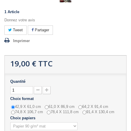
1
Article
Donnez votre avis
Tweet
Partager
Imprimer
19,00 €
TTC
Quantité
Choix format
42,9 X 61,0 cm
61,0 X 86,9 cm
64,2 X 91,4 cm
74,8 X 106,7 cm
78,4 X 111,8 cm
91,4 X 130,4 cm
Choix papiers