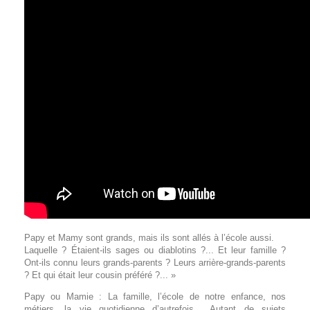
Papy et Mamy sont grands, mais ils sont allés à l’école aussi.
Laquelle ? Étaient-ils sages ou diablotins ?... Et leur famille ?
Ont-ils connu leurs grands-parents ? Leurs arrière-grands-parents
? Et qui était leur cousin préféré ?... »
Papy ou Mamie : La famille, l’école de notre enfance, nos
métiers, la vie quotidienne d’autrefois… Autant de sujets