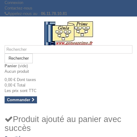
Connexion
Contactez-nous
Appelez-nous au :
06.11.78.10.81
Rechercher
Panier
(vide)
Aucun produit
0,00 €
Dont taxes
0,00 €
Total
Les prix sont TTC
Commander
Produit ajouté au panier avec
succès