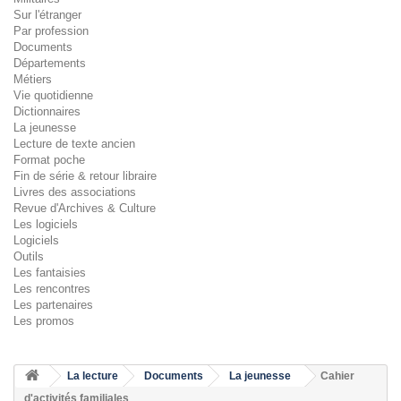
Sur l'étranger
Par profession
Documents
Départements
Métiers
Vie quotidienne
Dictionnaires
La jeunesse
Lecture de texte ancien
Format poche
Fin de série & retour libraire
Livres des associations
Revue d'Archives & Culture
Les logiciels
Logiciels
Outils
Les fantaisies
Les rencontres
Les partenaires
Les promos
La lecture
Documents
La jeunesse
Cahier
d'activités familiales