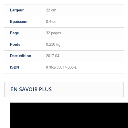
Largeur
22 cm
Epaisseur
0.4 cm
Page
32 pages
Poids
0.230 kg
Date édition
2017-04
ISBN
978-2-35077-300-1
EN SAVOIR PLUS