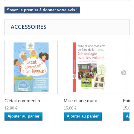
Soyez le premier à donner votre avis !
ACCESSOIRES
C'était comment à...
Mille et une mani...
Faire
12,90 €
15,00 €
15,00 
Ajouter au panier
Ajouter au panier
Ajou