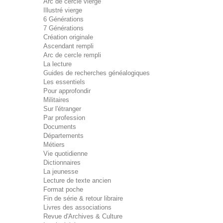
Arc de cercle vierge
Illustré vierge
6 Générations
7 Générations
Création originale
Ascendant rempli
Arc de cercle rempli
La lecture
Guides de recherches généalogiques
Les essentiels
Pour approfondir
Militaires
Sur l'étranger
Par profession
Documents
Départements
Métiers
Vie quotidienne
Dictionnaires
La jeunesse
Lecture de texte ancien
Format poche
Fin de série & retour libraire
Livres des associations
Revue d'Archives & Culture