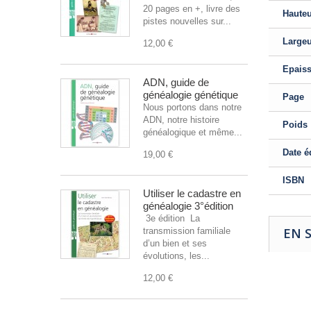
20 pages en +, livre des
Haute
pistes nouvelles sur...
Large
12,00 €
Epais
ADN, guide de
généalogie génétique
Page
Nous portons dans notre
ADN, notre histoire
Poids
généalogique et même...
Date é
19,00 €
ISBN
Utiliser le cadastre en
généalogie 3°édition
3e édition La
EN 
transmission familiale
d’un bien et ses
évolutions, les...
12,00 €