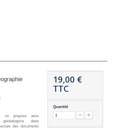
19,00 €
éographie
TTC
5
Quantité
e se propose ainsi
 généalogiste dans
 lecture des documents