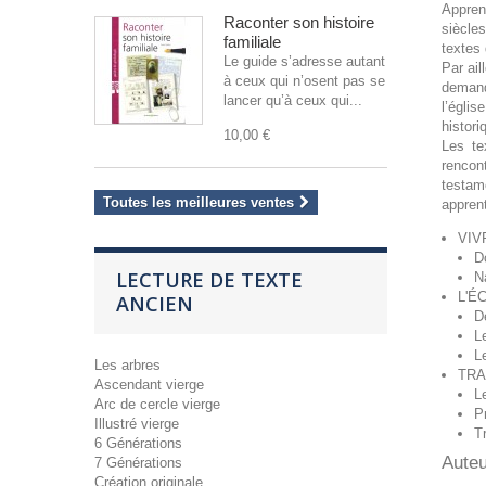
Apprend
Raconter son histoire
siècles
familiale
textes 
Le guide s’adresse autant
Par ail
à ceux qui n’osent pas se
demandé
lancer qu’à ceux qui...
l’églis
histor
10,00 €
Les te
rencon
testam
Toutes les meilleures ventes
apprent
VIV
D
LECTURE DE TEXTE
N
L'É
ANCIEN
D
L
L
Les arbres
TRA
Ascendant vierge
L
Arc de cercle vierge
P
Illustré vierge
T
6 Générations
Auteu
7 Générations
Création originale