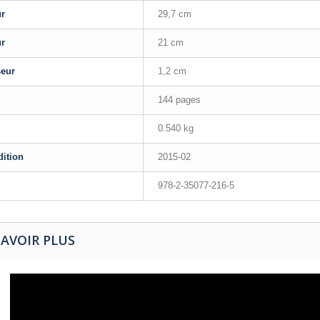
ur
29,7 cm
ur
21 cm
seur
1,2 cm
144 pages
0.540 kg
dition
2015-02
978-2-35077-216-5
SAVOIR PLUS