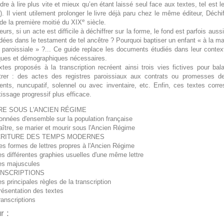
re à lire plus vite et mieux qu’en étant laissé seul face aux textes, tel est
). Il vient utilement prolonger le livre déjà paru chez le même éditeur, Déchi
e
de la première moitié du XIX
siècle.
leurs, si un acte est difficile à déchiffrer sur la forme, le fond est parfois a
es dans le testament de tel ancêtre ? Pourquoi baptiser un enfant « à la mai
e paroissiale » ?... Ce guide replace les documents étudiés dans leur contex
iques et démographiques nécessaires.
xtes proposés à la transcription recréent ainsi trois vies fictives pour b
trer : des actes des registres paroissiaux aux contrats ou promesses d
ents, nuncupatif, solennel ou avec inventaire, etc. Enfin, ces textes corre
issage progressif plus efficace.
RE SOUS L'ANCIEN RÉGIME
onnées d'ensemble sur la population française
aître, se marier et mourir sous l'Ancien Régime
CRITURE DES TEMPS MODERNES
es formes de lettres propres à l'Ancien Régime
es différentes graphies usuelles d'une même lettre
es majuscules
NSCRIPTIONS
es principales règles de la transcription
résentation des textes
ranscriptions
r :