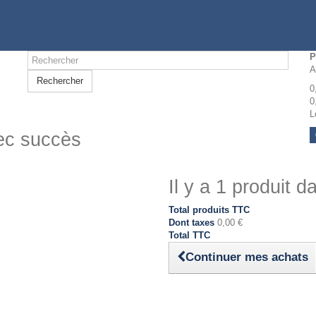
P
A
Rechercher
0
0
L
vec succès
Il y a 1 produit d
Total produits TTC
Dont taxes
0,00 €
Total TTC
Continuer mes achats