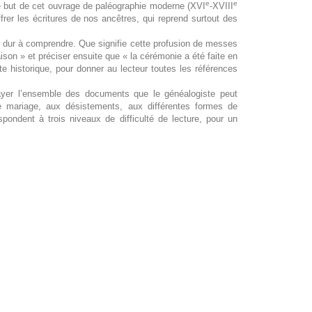
e
e
 le but de cet ouvrage de paléographie moderne (XVI
-XVIII
ffrer les écritures de nos ancêtres, qui reprend surtout des
ussi dur à comprendre. Que signifie cette profusion de messes
son » et préciser ensuite que « la cérémonie a été faite en
te historique, pour donner au lecteur toutes les références
alayer l’ensemble des documents que le généalogiste peut
e mariage, aux désistements, aux différentes formes de
spondent à trois niveaux de difficulté de lecture, pour un