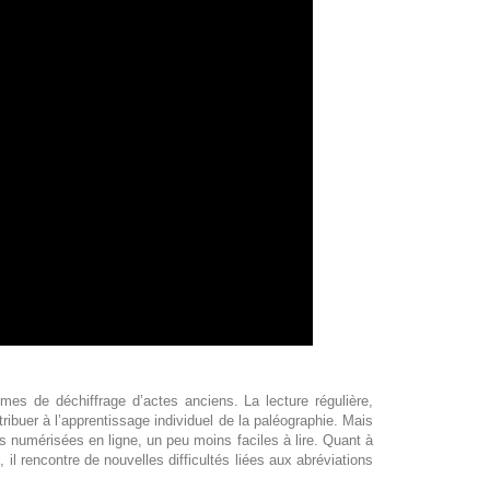
èmes de déchiffrage d’actes anciens. La lecture régulière,
ibuer à l’apprentissage individuel de la paléographie. Mais
es numérisées en ligne, un peu moins faciles à lire. Quant à
il rencontre de nouvelles difficultés liées aux abréviations