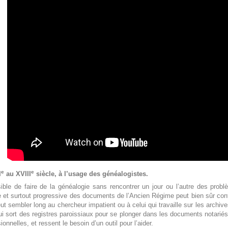
e
e
I
au XVIII
siècle, à l’usage des généalogistes.
ible de faire de la généalogie sans rencontrer un jour ou l’autre des probl
 et surtout progressive des documents de l’Ancien Régime peut bien sûr contr
ut sembler long au chercheur impatient ou à celui qui travaille sur les archiv
ui sort des registres paroissiaux pour se plonger dans les documents notariés, 
ionnelles, et ressent le besoin d’un outil pour l’aider.