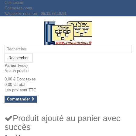
Connexion
Contactez-nous
Appelez-nous au :
06.11.78.10.81
Rechercher
Panier
(vide)
Aucun produit
0,00 €
Dont taxes
0,00 €
Total
Les prix sont TTC
Commander
Produit ajouté au panier avec
succès