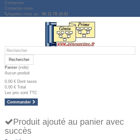
Connexion
Contactez-nous
Appelez-nous au :
06.11.78.10.81
Rechercher
Panier
(vide)
Aucun produit
0,00 €
Dont taxes
0,00 €
Total
Les prix sont TTC
Commander
Produit ajouté au panier avec
succès