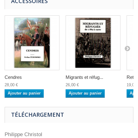
ACCESSOIRES
Cendres
Migrants et réfug...
Retro
28,00 €
26,00 €
19,00 
Ajouter au panier
Ajouter au panier
Ajou
TÉLÉCHARGEMENT
Philippe Christol