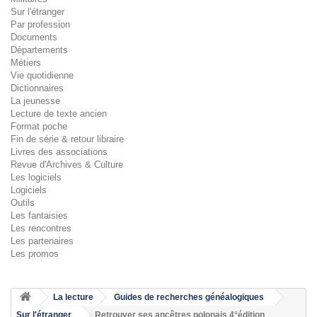
Sur l'étranger
Par profession
Documents
Départements
Métiers
Vie quotidienne
Dictionnaires
La jeunesse
Lecture de texte ancien
Format poche
Fin de série & retour libraire
Livres des associations
Revue d'Archives & Culture
Les logiciels
Logiciels
Outils
Les fantaisies
Les rencontres
Les partenaires
Les promos
La lecture
Guides de recherches généalogiques
Sur l'étranger
Retrouver ses ancêtres polonais 4°édition