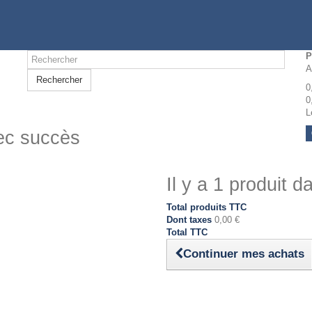
P
A
Rechercher
0
0
L
vec succès
Il y a 1 produit d
Total produits TTC
Dont taxes
0,00 €
Total TTC
Continuer mes achats