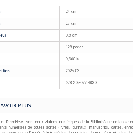
ur
24 cm
ur
17 cm
seur
0,8 cm
128 pages
0,360 kg
dition
2025-03
978-2-35077-463-3
SAVOIR PLUS
a et RetroNews sont deux vitrines numériques de la Bibliothèque nationale d
nts numérisés de toutes sortes (livres, journaux, manuscrits, cartes, enre
ancienne, ouvre l’accès à trois siècles du quotidien de nos aïeux via plus de 