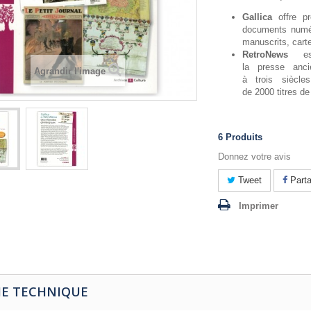
Gallica
offre pr
documents numéri
manuscrits, carte
RetroNews
est
la presse anc
Agrandir l'image
à trois siècle
de 2000 titres de
6
Produits
Donnez votre avis
Tweet
Parta
Imprimer
HE TECHNIQUE