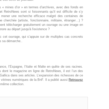
les « mines d’or » en termes d’archives, avec des fonds en
RetroNews sont si foisonnants qu’il est difficile de s’y
 mener une recherche efficace malgré des centaines de
e cherchée (artiste, fonctionnaire, militaire, étranger…) ?
ment télécharger gratuitement un ouvrage ou une image en
ore au départ jusqu'à l'existence ?
ec cet ouvrage, qui s’appuie sur de multiples cas concrets
ns sa démarche..
ance, l’Espagne, l’Italie et Malte en quête de ses racines.
dont le magazine en ligne de RetroNews, il est l’un des
Gallica dans ses articles. L’expansion des richesses de ce
vitrines numériques de la BnF. Il a publié aussi
Retrouvez
 même collection.