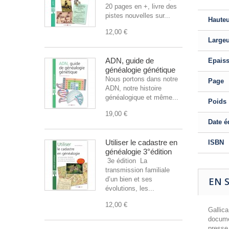
20 pages en +, livre des
pistes nouvelles sur...
Haute
12,00 €
Large
ADN, guide de
Epais
généalogie génétique
Nous portons dans notre
Page
ADN, notre histoire
généalogique et même...
Poids
19,00 €
Date é
Utiliser le cadastre en
ISBN
généalogie 3°édition
3e édition La
transmission familiale
d’un bien et ses
EN 
évolutions, les...
12,00 €
Gallic
docume
presse 