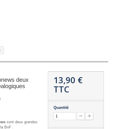
s
13,90 €
ronews deux
éalogiques
TTC
3
Quantité
ews
sont deux grandes
la BnF :