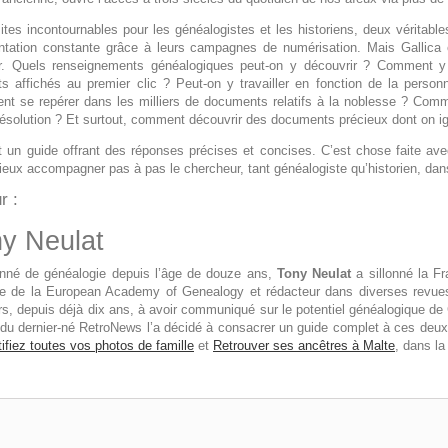
ites incontournables pour les généalogistes et les historiens, deux véritab
tation constante grâce à leurs campagnes de numérisation. Mais Gallica et 
er. Quels renseignements généalogiques peut-on y découvrir ? Comment y
ts affichés au premier clic ? Peut-on y travailler en fonction de la personn
t se repérer dans les milliers de documents relatifs à la noblesse ? Com
résolution ? Et surtout, comment découvrir des documents précieux dont on ign
lait un guide offrant des réponses précises et concises. C’est chose faite av
ieux accompagner pas à pas le chercheur, tant généalogiste qu’historien, da
r :
y Neulat
nné de généalogie depuis l’âge de douze ans,
Tony Neulat
a sillonné la Fr
 de la European Academy of Genealogy et rédacteur dans diverses revues 
rs, depuis déjà dix ans, à avoir communiqué sur le potentiel généalogique de 
t du dernier-né RetroNews l’a décidé à consacrer un guide complet à ces deux 
tifiez toutes vos photos de famille
et
Retrouver ses ancêtres à Malte
, dans la