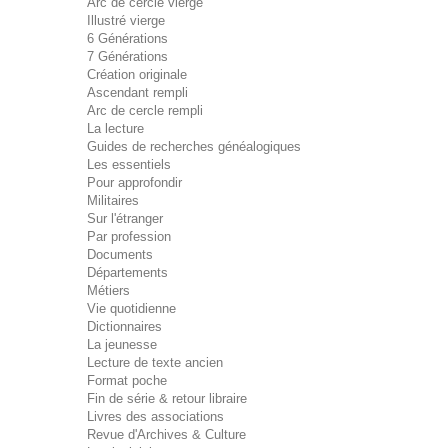
Arc de cercle vierge
Illustré vierge
6 Générations
7 Générations
Création originale
Ascendant rempli
Arc de cercle rempli
La lecture
Guides de recherches généalogiques
Les essentiels
Pour approfondir
Militaires
Sur l'étranger
Par profession
Documents
Départements
Métiers
Vie quotidienne
Dictionnaires
La jeunesse
Lecture de texte ancien
Format poche
Fin de série & retour libraire
Livres des associations
Revue d'Archives & Culture