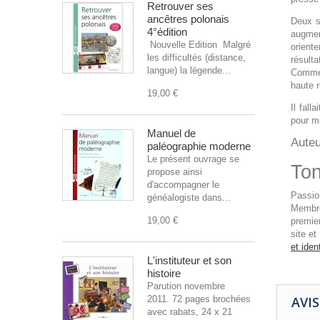
Retrouver ses
ancêtres polonais
Deux s
4°édition
augmen
Nouvelle Edition Malgré
orient
les difficultés (distance,
résulta
langue) la légende...
Commen
haute 
19,00 €
Il fal
pour m
Manuel de
Auteu
paléographie moderne
Le présent ouvrage se
Ton
propose ainsi
d'accompagner le
Passio
généalogiste dans...
Membre
19,00 €
premie
site e
et iden
L'instituteur et son
histoire
Parution novembre
2011. 72 pages brochées
AVIS
avec rabats, 24 x 21