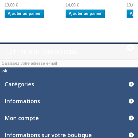
13,00 €
14,00 €
13,00 
Ajouter au panier
Ajouter au panier
Ajou
LETTRE D'INFORMATIONS
ok
Catégories
Informations
Mon compte
Informations sur votre boutique