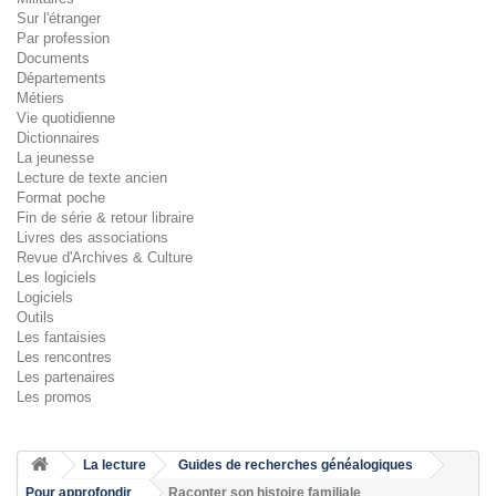
Sur l'étranger
Par profession
Documents
Départements
Métiers
Vie quotidienne
Dictionnaires
La jeunesse
Lecture de texte ancien
Format poche
Fin de série & retour libraire
Livres des associations
Revue d'Archives & Culture
Les logiciels
Logiciels
Outils
Les fantaisies
Les rencontres
Les partenaires
Les promos
La lecture
Guides de recherches généalogiques
Pour approfondir
Raconter son histoire familiale