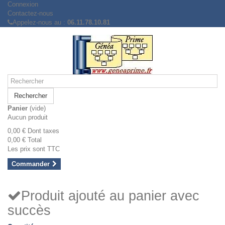
Connexion
Contactez-nous
Appelez-nous au :
06.11.78.10.81
Rechercher
Panier
(vide)
Aucun produit
0,00 €
Dont taxes
0,00 €
Total
Les prix sont TTC
Commander
Produit ajouté au panier avec
succès