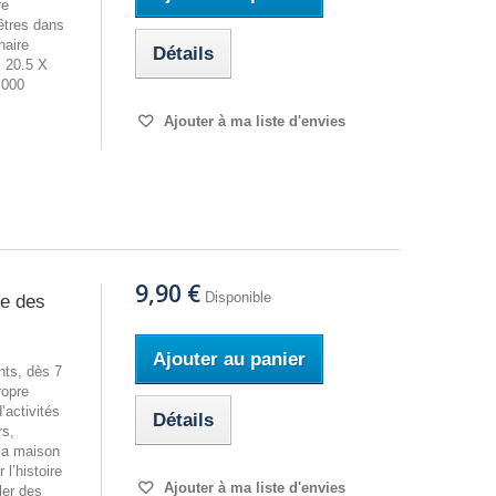
re
êtres dans
naire
Détails
 20.5 X
 000
Ajouter à ma liste d'envies
9,90 €
Disponible
te des
Ajouter au panier
nts, dès 7
ropre
’activités
Détails
rs,
 la maison
l’histoire
Ajouter à ma liste d'envies
er des