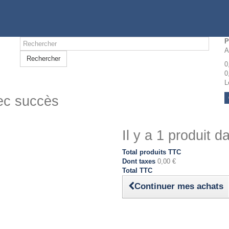
P
A
Rechercher
0
0
L
vec succès
Il y a 1 produit d
Total produits TTC
Dont taxes
0,00 €
Total TTC
Continuer mes achats