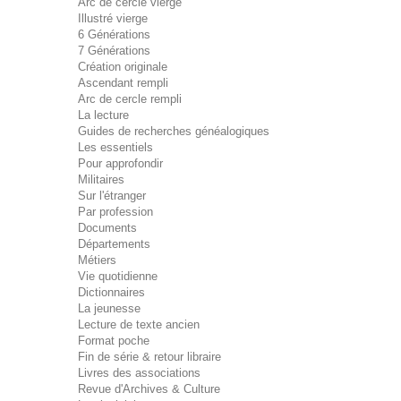
Arc de cercle vierge
Illustré vierge
6 Générations
7 Générations
Création originale
Ascendant rempli
Arc de cercle rempli
La lecture
Guides de recherches généalogiques
Les essentiels
Pour approfondir
Militaires
Sur l'étranger
Par profession
Documents
Départements
Métiers
Vie quotidienne
Dictionnaires
La jeunesse
Lecture de texte ancien
Format poche
Fin de série & retour libraire
Livres des associations
Revue d'Archives & Culture