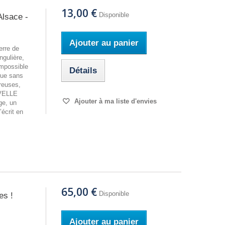
13,00 €
Disponible
Alsace -
Ajouter au panier
erre de
ngulière,
Impossible
Détails
que sans
breuses,
UVELLE
Ajouter à ma liste d'envies
ge, un
écrit en
65,00 €
Disponible
es !
Ajouter au panier