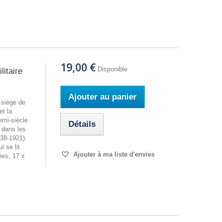
19,00 €
Disponible
litaire
Ajouter au panier
 siège de
et la
emi-siècle
Détails
é dans les
38-1921).
 se lit
Ajouter à ma liste d'envies
es, 17 x