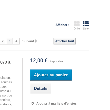
Afficher :
Grille
Liste
2
3
4
Suivant
Afficher tout
12,00 €
Disponible
1870 à
Ajouter au panier
ulation,
s sources
t aux
Détails
quête du
e sort de
onniers,
Ajouter à ma liste d'envies
sistants,
..