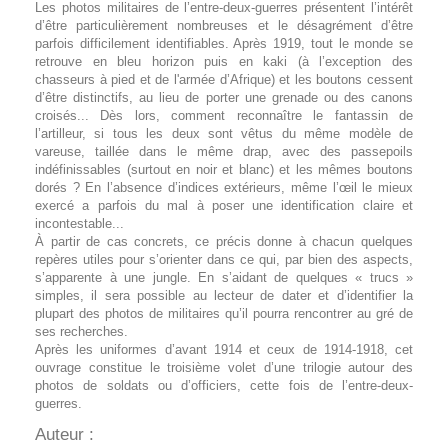
Les photos militaires de l’entre-deux-guerres présentent l’intérêt
d’être particulièrement nombreuses et le désagrément d’être
parfois difficilement identifiables. Après 1919, tout le monde se
retrouve en bleu horizon puis en kaki (à l’exception des
chasseurs à pied et de l'armée d’Afrique) et les boutons cessent
d’être distinctifs, au lieu de porter une grenade ou des canons
croisés... Dès lors, comment reconnaître le fantassin de
l’artilleur, si tous les deux sont vêtus du même modèle de
vareuse, taillée dans le même drap, avec des passepoils
indéfinissables (surtout en noir et blanc) et les mêmes boutons
dorés ? En l’absence d’indices extérieurs, même l’œil le mieux
exercé a parfois du mal à poser une identification claire et
incontestable...
À partir de cas concrets, ce précis donne à chacun quelques
repères utiles pour s’orienter dans ce qui, par bien des aspects,
s’apparente à une jungle. En s’aidant de quelques « trucs »
simples, il sera possible au lecteur de dater et d’identifier la
plupart des photos de militaires qu’il pourra rencontrer au gré de
ses recherches.
Après les uniformes d’avant 1914 et ceux de 1914-1918, cet
ouvrage constitue le troisième volet d’une trilogie autour des
photos de soldats ou d’officiers, cette fois de l’entre-deux-
guerres.
Auteur :