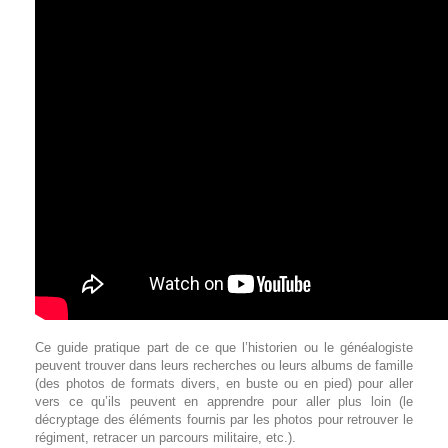
Ce guide pratique part de ce que l’historien ou le généalogiste
peuvent trouver dans leurs recherches ou leurs albums de famille
(des photos de formats divers, en buste ou en pied) pour aller
vers ce qu’ils peuvent en apprendre pour aller plus loin (le
décryptage des éléments fournis par les photos pour retrouver le
régiment, retracer un parcours militaire, etc.).