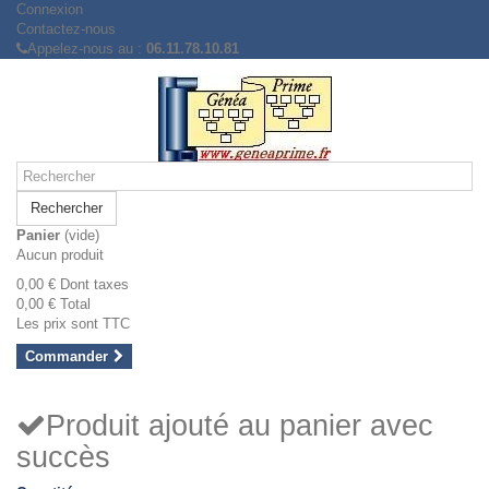
Connexion
Contactez-nous
Appelez-nous au :
06.11.78.10.81
Rechercher
Panier
(vide)
Aucun produit
0,00 €
Dont taxes
0,00 €
Total
Les prix sont TTC
Commander
Produit ajouté au panier avec
succès