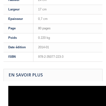
Largeur
17 cm
Epaisseur
0,7 cm
Page
80 pages
Poids
0.220 kg
Date édition
2014-01
ISBN
978-2-35077-223-3
EN SAVOIR PLUS