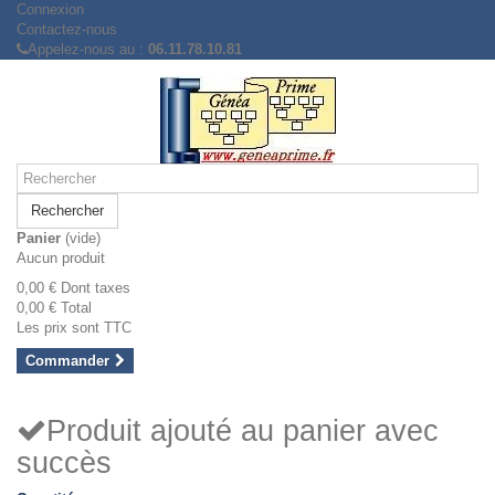
Connexion
Contactez-nous
Appelez-nous au :
06.11.78.10.81
Rechercher
Panier
(vide)
Aucun produit
0,00 €
Dont taxes
0,00 €
Total
Les prix sont TTC
Commander
Produit ajouté au panier avec
succès