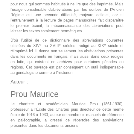
pour nous qui sommes habitués à ne lire que des imprimés. Mais
l'usage considérable d'abréviations par les scribes de l'Ancien
Régime est une seconde difficulté, majeure celle-ci, car si
l'entrainement à la lecture de pages manuscrites fait disparaître
le premier écueil, la méconnaissance des abréviations peut
laisser les textes totalement hermétiques.
D'où l'utilité de ce dictionnaire des abréviations courantes
e
e
e
utilisées du XIV
au XVIII
siècles, rédigé au XIX
siècle et
réimprimé ici. Il donne non seulement les abréviations présentes
dans les documents en français, mais aussi dans ceux rédigés
en latin, qui existent en archives pour certaines périodes ou
régions. Cet ouvrage est par conséquent un outil indispensable
au généalogiste comme à l'historien.
Auteur :
Prou Maurice
Le chartiste et académicien Maurice Prou (1861-1930),
professeur à l’École des Chartes puis directeur de cette même
école de 1916 à 1930, auteur de nombreux manuels de référence
en paléographie, a dressé ce répertoire des abréviations
présentes dans les documents anciens.