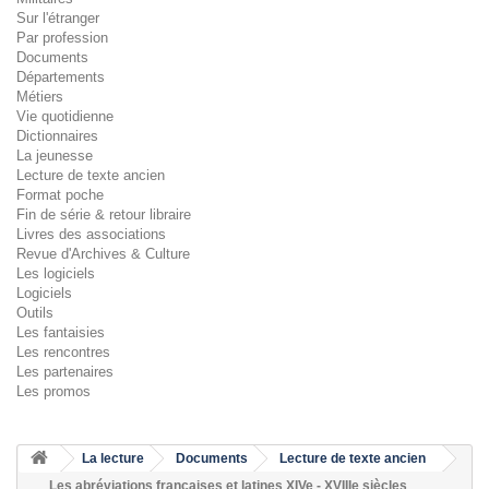
Sur l'étranger
Par profession
Documents
Départements
Métiers
Vie quotidienne
Dictionnaires
La jeunesse
Lecture de texte ancien
Format poche
Fin de série & retour libraire
Livres des associations
Revue d'Archives & Culture
Les logiciels
Logiciels
Outils
Les fantaisies
Les rencontres
Les partenaires
Les promos
La lecture
Documents
Lecture de texte ancien
Les abréviations françaises et latines XIVe - XVIIIe siècles