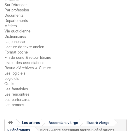
Sur l'étranger
Par profession
Documents
Départements
Métiers
Vie quotidienne
Dictionnaires
La jeunesse
Lecture de texte ancien
Format poche
Fin de série & retour libraire
Livres des associations
Revue d'Archives & Culture
Les logiciels
Logiciels
Outils
Les fantaisies
Les rencontres
Les partenaires
Les promos
Les arbres
Ascendant vierge
Illustré vierge
6 Générations
Blois - Arbre ascendant vierge 6 générations