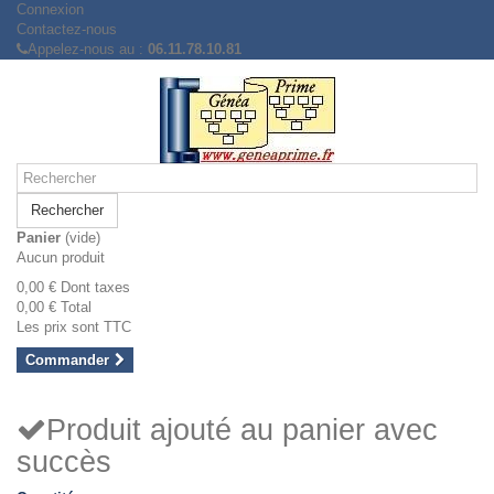
Connexion
Contactez-nous
Appelez-nous au :
06.11.78.10.81
Rechercher
Panier
(vide)
Aucun produit
0,00 €
Dont taxes
0,00 €
Total
Les prix sont TTC
Commander
Produit ajouté au panier avec
succès