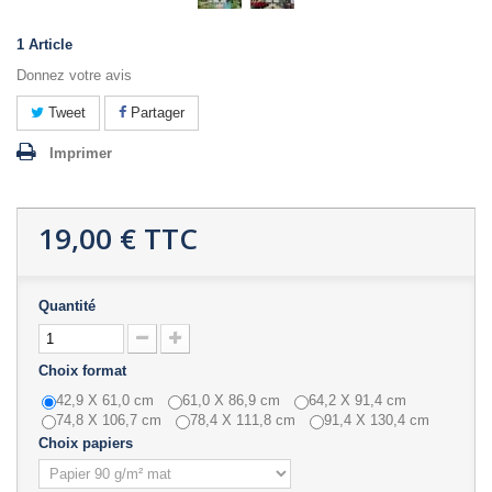
1
Article
Donnez votre avis
Tweet
Partager
Imprimer
19,00 €
TTC
Quantité
Choix format
42,9 X 61,0 cm
61,0 X 86,9 cm
64,2 X 91,4 cm
74,8 X 106,7 cm
78,4 X 111,8 cm
91,4 X 130,4 cm
Choix papiers