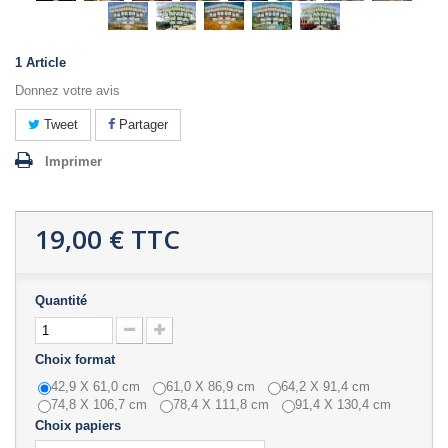
1
Article
Donnez votre avis
Tweet
Partager
Imprimer
19,00 €
TTC
Quantité
Choix format
42,9 X 61,0 cm
61,0 X 86,9 cm
64,2 X 91,4 cm
74,8 X 106,7 cm
78,4 X 111,8 cm
91,4 X 130,4 cm
Choix papiers