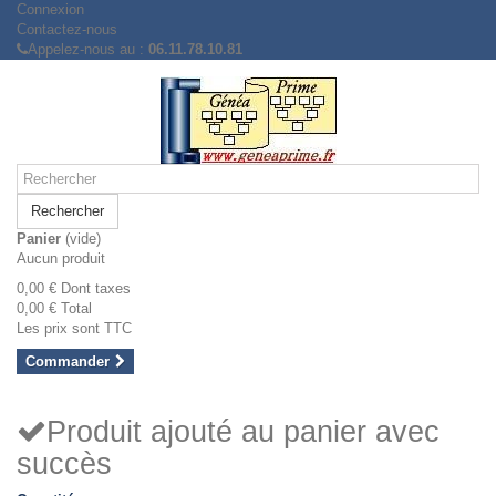
Connexion
Contactez-nous
Appelez-nous au :
06.11.78.10.81
Rechercher
Panier
(vide)
Aucun produit
0,00 €
Dont taxes
0,00 €
Total
Les prix sont TTC
Commander
Produit ajouté au panier avec
succès