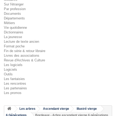
Sur l'étranger
Par profession
Documents
Départements
Métiers
Vie quotidienne
Dictionnaires
La jeunesse
Lecture de texte ancien
Format poche
Fin de série & retour libraire
Livres des associations
Revue d'Archives & Culture
Les logiciels
Logiciels
Outils
Les fantaisies
Les rencontres
Les partenaires
Les promos
Les arbres
Ascendant vierge
Illustré vierge
6 Générations
Bordeaux - Arbre ascendant vierge 6 générations