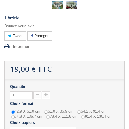
1
Article
Donnez votre avis
Tweet
Partager
Imprimer
19,00 €
TTC
Quantité
Choix format
42,9 X 61,0 cm
61,0 X 86,9 cm
64,2 X 91,4 cm
74,8 X 106,7 cm
78,4 X 111,8 cm
91,4 X 130,4 cm
Choix papiers