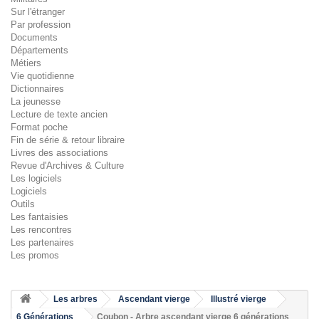
Sur l'étranger
Par profession
Documents
Départements
Métiers
Vie quotidienne
Dictionnaires
La jeunesse
Lecture de texte ancien
Format poche
Fin de série & retour libraire
Livres des associations
Revue d'Archives & Culture
Les logiciels
Logiciels
Outils
Les fantaisies
Les rencontres
Les partenaires
Les promos
Les arbres
Ascendant vierge
Illustré vierge
6 Générations
Coubon - Arbre ascendant vierge 6 générations