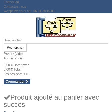
Connexion
Contactez-nous
Appelez-nous au :
06.11.78.10.81
Rechercher
Panier
(vide)
Aucun produit
0,00 €
Dont taxes
0,00 €
Total
Les prix sont TTC
Commander
Produit ajouté au panier avec
succès