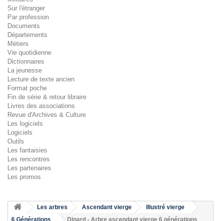
Sur l'étranger
Par profession
Documents
Départements
Métiers
Vie quotidienne
Dictionnaires
La jeunesse
Lecture de texte ancien
Format poche
Fin de série & retour libraire
Livres des associations
Revue d'Archives & Culture
Les logiciels
Logiciels
Outils
Les fantaisies
Les rencontres
Les partenaires
Les promos
Les arbres
Ascendant vierge
Illustré vierge
6 Générations
Dinard - Arbre ascendant vierge 6 générations