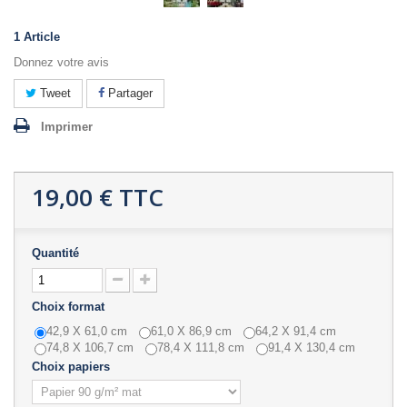
1
Article
Donnez votre avis
Tweet
Partager
Imprimer
19,00 €
TTC
Quantité
Choix format
42,9 X 61,0 cm
61,0 X 86,9 cm
64,2 X 91,4 cm
74,8 X 106,7 cm
78,4 X 111,8 cm
91,4 X 130,4 cm
Choix papiers