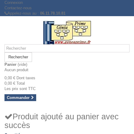
Connexion
Contactez-nous
Appelez-nous au :
06.11.78.10.81
Rechercher
Panier
(vide)
Aucun produit
0,00 €
Dont taxes
0,00 €
Total
Les prix sont TTC
Commander
Produit ajouté au panier avec
succès