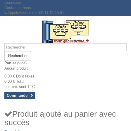
Connexion
Contactez-nous
Appelez-nous au :
06.11.78.10.81
Rechercher
Panier
(vide)
Aucun produit
0,00 €
Dont taxes
0,00 €
Total
Les prix sont TTC
Commander
Produit ajouté au panier avec
succès