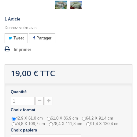
1
Article
Donnez votre avis
Tweet
Partager
Imprimer
19,00 €
TTC
Quantité
Choix format
42,9 X 61,0 cm
61,0 X 86,9 cm
64,2 X 91,4 cm
74,8 X 106,7 cm
78,4 X 111,8 cm
91,4 X 130,4 cm
Choix papiers