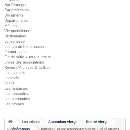
Sur l'étranger
Par profession
Documents
Départements
Métiers
Vie quotidienne
Dictionnaires
La jeunesse
Lecture de texte ancien
Format poche
Fin de série & retour libraire
Livres des associations
Revue d'Archives & Culture
Les logiciels
Logiciels
Outils
Les fantaisies
Les rencontres
Les partenaires
Les promos
Les arbres
Ascendant vierge
Illustré vierge
6 Générations
Honfleur - Arbre ascendant vierge 6 générations