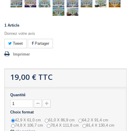
1
Article
Donnez votre avis
Tweet
Partager
Imprimer
19,00 €
TTC
Quantité
Choix format
42,9 X 61,0 cm
61,0 X 86,9 cm
64,2 X 91,4 cm
74,8 X 106,7 cm
78,4 X 111,8 cm
91,4 X 130,4 cm