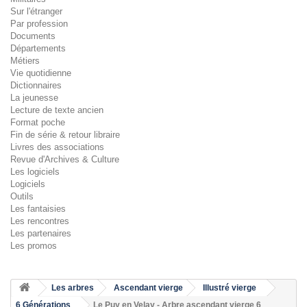
Sur l'étranger
Par profession
Documents
Départements
Métiers
Vie quotidienne
Dictionnaires
La jeunesse
Lecture de texte ancien
Format poche
Fin de série & retour libraire
Livres des associations
Revue d'Archives & Culture
Les logiciels
Logiciels
Outils
Les fantaisies
Les rencontres
Les partenaires
Les promos
Les arbres
Ascendant vierge
Illustré vierge
6 Générations
Le Puy en Velay - Arbre ascendant vierge 6