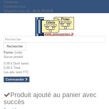
Connexion
Contactez-nous
Appelez-nous au :
06.11.78.10.81
Rechercher
Panier
(vide)
Aucun produit
0,00 €
Dont taxes
0,00 €
Total
Les prix sont TTC
Commander
Produit ajouté au panier avec
succès