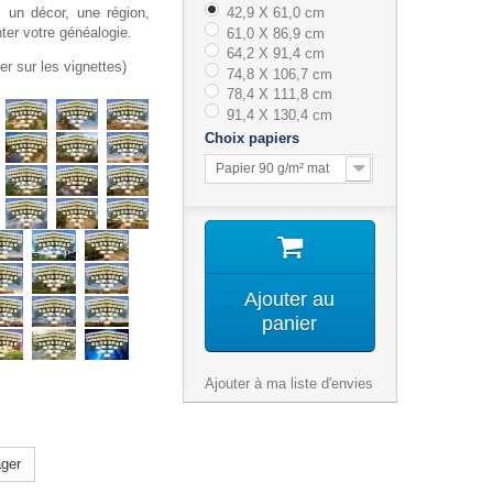
, un décor, une région,
42,9 X 61,0 cm
nter votre généalogie.
61,0 X 86,9 cm
64,2 X 91,4 cm
er sur les vignettes)
74,8 X 106,7 cm
78,4 X 111,8 cm
91,4 X 130,4 cm
Choix papiers
Papier 90 g/m² mat
Ajouter au
panier
Ajouter à ma liste d'envies
ger