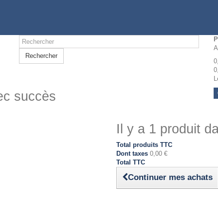
P
A
Rechercher
0
0
L
vec succès
Il y a 1 produit d
Total produits TTC
Dont taxes
0,00 €
Total TTC
Continuer mes achats