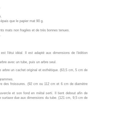
.
m.
 épais que le papier mat 90 g.
ts mats non fragiles et de très bonnes tenues.
.
st l'étui idéal. Il est adapté aux dimensions de l'édition
 arbre avec un tube, puis un arbre seul.
e arbre un cachet original et esthétique. (63,5 cm, 5 cm de
 grammes.
bre des froissures. (92 cm ou 112 cm et 6 cm de diamètre
vercle et son fond en métal serti. Il tient debout afin de
une surtaxe due aux dimensions du tube. (121 cm, 9,5 cm de