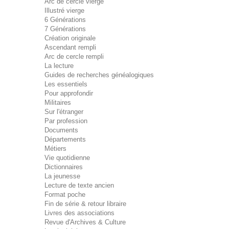
Arc de cercle vierge
Illustré vierge
6 Générations
7 Générations
Création originale
Ascendant rempli
Arc de cercle rempli
La lecture
Guides de recherches généalogiques
Les essentiels
Pour approfondir
Militaires
Sur l'étranger
Par profession
Documents
Départements
Métiers
Vie quotidienne
Dictionnaires
La jeunesse
Lecture de texte ancien
Format poche
Fin de série & retour libraire
Livres des associations
Revue d'Archives & Culture