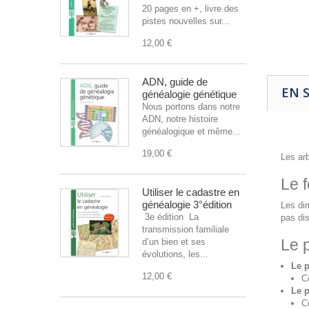
20 pages en +, livre des
pistes nouvelles sur...
12,00 €
ADN, guide de
EN 
généalogie génétique
Nous portons dans notre
ADN, notre histoire
généalogique et même...
19,00 €
Les arb
Le f
Utiliser le cadastre en
généalogie 3°édition
Les dim
3e édition La
pas dis
transmission familiale
Le p
d’un bien et ses
évolutions, les...
Le p
12,00 €
C
Le 
C