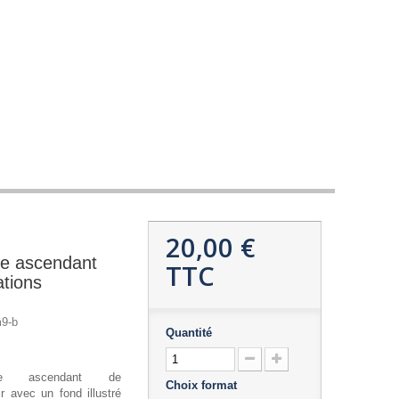
20,00 €
bre ascendant
TTC
ations
9-b
Quantité
que ascendant de
Choix format
r avec un fond illustré