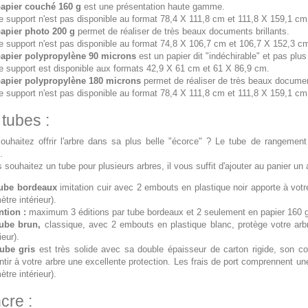
papier couché 160 g
est une présentation haute gamme.
e support n'est pas disponible au format 78,4 X 111,8 cm et 111,8 X 159,1 cm
apier photo 200 g
permet de réaliser de très beaux documents brillants.
e support n'est pas disponible au format 74,8 X 106,7 cm et 106,7 X 152,3 c
papier polypropylène 90 microns
est un papier dit "indéchirable" et pas plus
e support est disponible aux formats 42,9 X 61 cm et 61 X 86,9 cm.
papier polypropylène 180 microns
permet de réaliser de très beaux documen
e support n'est pas disponible au format 78,4 X 111,8 cm et 111,8 X 159,1 cm
 tubes :
ouhaitez offrir l'arbre dans sa plus belle "écorce" ? Le tube de rangement e
.
 souhaitez un tube pour plusieurs arbres, il vous suffit d'ajouter au panier un
tube bordeaux
imitation cuir avec 2 embouts en plastique noir apporte à votr
ètre intérieur).
ntion :
maximum 3 éditions par tube bordeaux et 2 seulement en papier 160
tube brun,
classique, avec 2 embouts en plastique blanc, protège votre ar
ieur).
ube gris
est très solide avec sa double épaisseur de carton rigide, son cou
ntir à votre arbre une excellente protection. Les frais de port comprennent 
ètre intérieur).
cre :