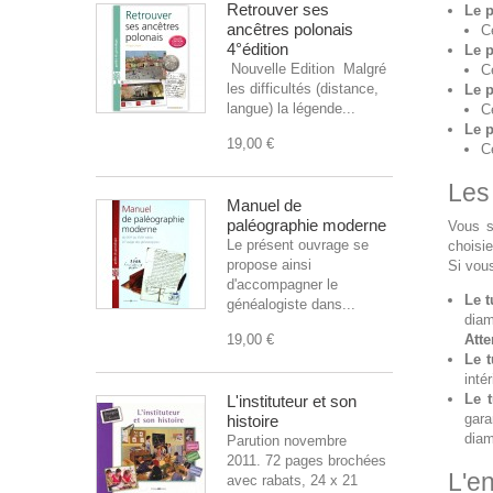
Retrouver ses
Le 
ancêtres polonais
C
4°édition
Le p
Nouvelle Edition Malgré
C
les difficultés (distance,
Le 
langue) la légende...
C
Le 
19,00 €
C
Les
Manuel de
paléographie moderne
Vous s
Le présent ouvrage se
choisie
propose ainsi
Si vous
d'accompagner le
Le 
généalogiste dans...
diam
19,00 €
Atte
Le 
intér
Le t
L'instituteur et son
gara
histoire
diam
Parution novembre
2011. 72 pages brochées
L'en
avec rabats, 24 x 21