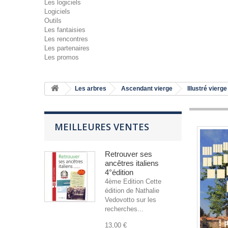
Les logiciels
Logiciels
Outils
Les fantaisies
Les rencontres
Les partenaires
Les promos
Les arbres
Ascendant vierge
Illustré vierge
MEILLEURES VENTES
Retrouver ses
ancêtres italiens
4°édition
4ème Edition Cette
édition de Nathalie
Vedovotto sur les
recherches...
13,00 €