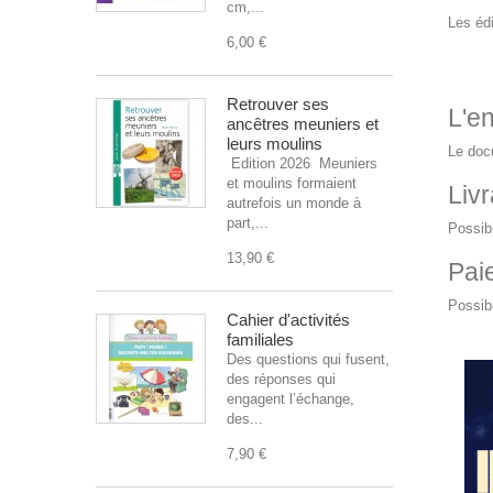
cm,...
Les édi
6,00 €
Retrouver ses
L'en
ancêtres meuniers et
leurs moulins
Le docu
Edition 2026 Meuniers
et moulins formaient
Livr
autrefois un monde à
part,...
Possibi
13,90 €
Pai
Possibi
Cahier d'activités
familiales
Des questions qui fusent,
des réponses qui
engagent l’échange,
des...
7,90 €