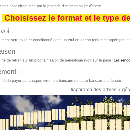
tions sont effectuées par le procédé d'impression jet d'encre.
Choisissez le format et le type d
voi :
ment sera roulé et conditionné dans un étui en carton renforcée agrée par les
aison :
lité de retrait sur un prochain salon de généalogie (voir sur la page "
Les renco
ement :
lité de payer par chèque, virement bancaire ou carte bancaire sur le site.
Diaporama des arbres 7 gén