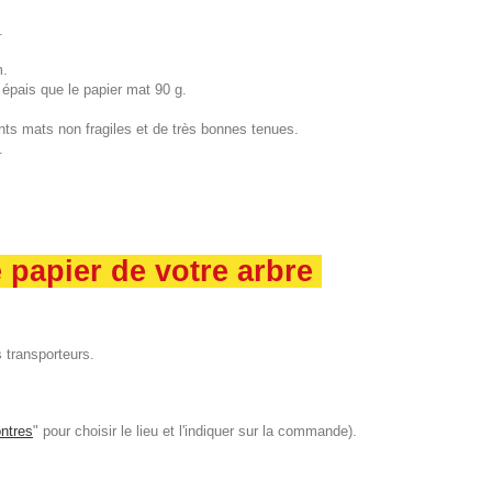
.
m.
 épais que le papier mat 90 g.
ts mats non fragiles et de très bonnes tenues.
.
e papier de votre arbre
 transporteurs.
ntres
" pour choisir le lieu et l'indiquer sur la commande).