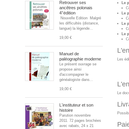
Retrouver ses
Le 
ancêtres polonais
C
4°édition
Le p
Nouvelle Edition Malgré
C
les difficultés (distance,
Le 
langue) la légende...
C
Le 
19,00 €
C
L'en
Manuel de
paléographie moderne
Les édi
Le présent ouvrage se
propose ainsi
d'accompagner le
généalogiste dans...
L'en
19,00 €
Le docu
Livr
L'instituteur et son
histoire
Possibi
Parution novembre
2011. 72 pages brochées
Pai
avec rabats, 24 x 21