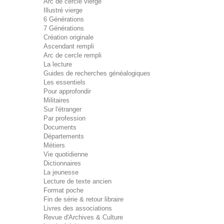
Arc de cercle vierge
Illustré vierge
6 Générations
7 Générations
Création originale
Ascendant rempli
Arc de cercle rempli
La lecture
Guides de recherches généalogiques
Les essentiels
Pour approfondir
Militaires
Sur l'étranger
Par profession
Documents
Départements
Métiers
Vie quotidienne
Dictionnaires
La jeunesse
Lecture de texte ancien
Format poche
Fin de série & retour libraire
Livres des associations
Revue d'Archives & Culture