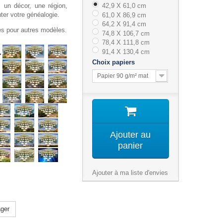
, un décor, une région,
42,9 X 61,0 cm
nter votre généalogie.
61,0 X 86,9 cm
64,2 X 91,4 cm
tes pour autres modèles.
74,8 X 106,7 cm
78,4 X 111,8 cm
.
91,4 X 130,4 cm
Choix papiers
Papier 90 g/m² mat
Ajouter au
panier
Ajouter à ma liste d'envies
ger