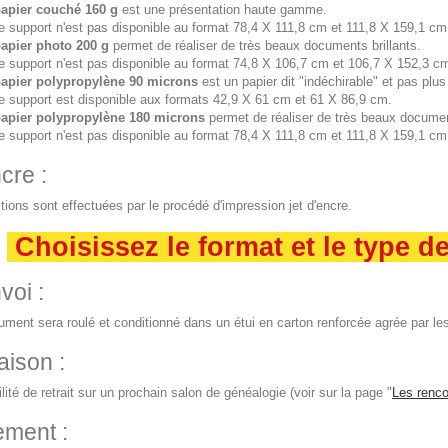
papier couché 160 g
est une présentation haute gamme.
e support n'est pas disponible au format 78,4 X 111,8 cm et 111,8 X 159,1 cm
apier photo 200 g
permet de réaliser de très beaux documents brillants.
e support n'est pas disponible au format 74,8 X 106,7 cm et 106,7 X 152,3 c
papier polypropylène 90 microns
est un papier dit "indéchirable" et pas plus
e support est disponible aux formats 42,9 X 61 cm et 61 X 86,9 cm.
papier polypropylène 180 microns
permet de réaliser de très beaux documen
e support n'est pas disponible au format 78,4 X 111,8 cm et 111,8 X 159,1 cm
cre :
tions sont effectuées par le procédé d'impression jet d'encre.
Choisissez le format et le type d
voi :
ment sera roulé et conditionné dans un étui en carton renforcée agrée par les
aison :
lité de retrait sur un prochain salon de généalogie (voir sur la page "
Les renco
ement :