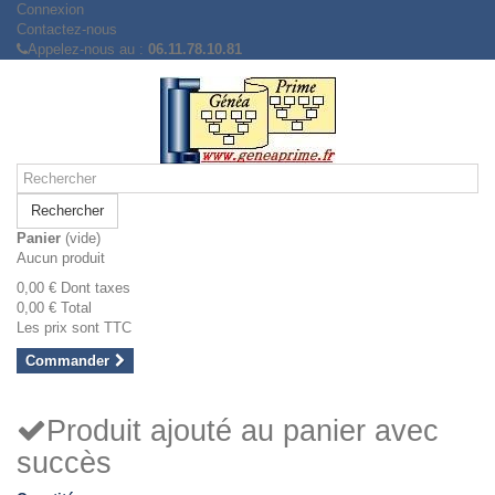
Connexion
Contactez-nous
Appelez-nous au :
06.11.78.10.81
Rechercher
Panier
(vide)
Aucun produit
0,00 €
Dont taxes
0,00 €
Total
Les prix sont TTC
Commander
Produit ajouté au panier avec
succès