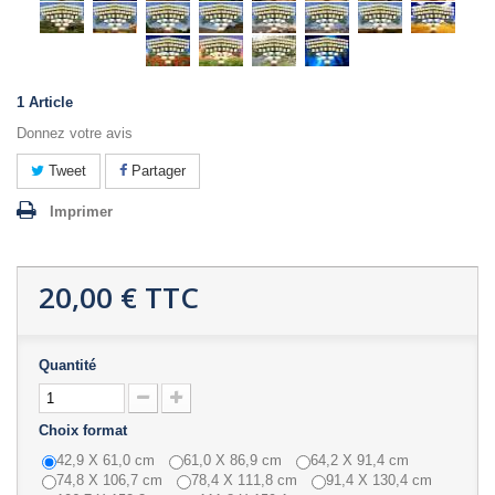
1
Article
Donnez votre avis
Tweet
Partager
Imprimer
20,00 €
TTC
Quantité
Choix format
42,9 X 61,0 cm
61,0 X 86,9 cm
64,2 X 91,4 cm
74,8 X 106,7 cm
78,4 X 111,8 cm
91,4 X 130,4 cm