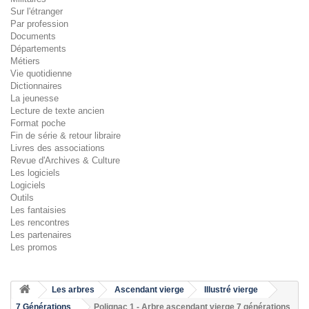
Sur l'étranger
Par profession
Documents
Départements
Métiers
Vie quotidienne
Dictionnaires
La jeunesse
Lecture de texte ancien
Format poche
Fin de série & retour libraire
Livres des associations
Revue d'Archives & Culture
Les logiciels
Logiciels
Outils
Les fantaisies
Les rencontres
Les partenaires
Les promos
Les arbres
Ascendant vierge
Illustré vierge
7 Générations
Polignac 1 - Arbre ascendant vierge 7 générations