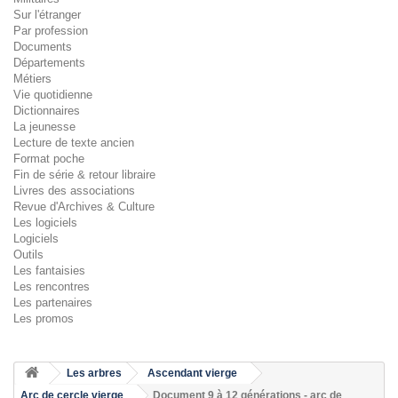
Sur l'étranger
Par profession
Documents
Départements
Métiers
Vie quotidienne
Dictionnaires
La jeunesse
Lecture de texte ancien
Format poche
Fin de série & retour libraire
Livres des associations
Revue d'Archives & Culture
Les logiciels
Logiciels
Outils
Les fantaisies
Les rencontres
Les partenaires
Les promos
Les arbres
Ascendant vierge
Arc de cercle vierge
Document 9 à 12 générations - arc de