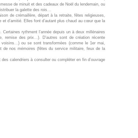
a messe de minuit et des cadeaux de Noël du lendemain, ou
istribuer la galette des rois…
on de crémaillère, départ à la retraite, fêtes religieuses,
 et d’amitié. Elles font d’autant plus chaud au cœur que la
e. Certaines rythment l’année depuis un à deux millénaires
ole, remise des prix…). D’autres sont de création récente
es voisins…) ou se sont transformées (comme le 1er mai,
nt de nos mémoires (fêtes du service militaire, feux de la
 des calendriers à consulter ou compléter en fin d’ouvrage