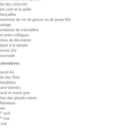
ête des conscrits
ère cent et la quille
fiançailles
terrement de vie de garçon ou de jeune fille
ariage
endaison de crémaillère
ot entre collègues
emise de décoration
épart à la retraite
noces d'or
ousinade
calendaires
ouvel An
ête des Rois
handeleur
aint-Valentin
aval et mardi gras
êtes des grands-mères
 Rameaux
ues
er
avril
er
mai
 mai