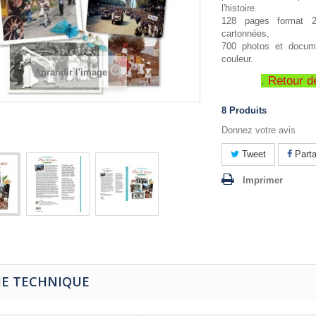
l'histoire.
128 pages format 
cartonnées,
700 photos et docum
couleur.
Agrandir l'image
.
Retour de
8
Produits
Donnez votre avis
Tweet
Parta
Imprimer
HE TECHNIQUE