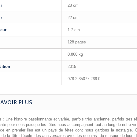
ur
28 cm
ur
22 cm
seur
1.7 cm
128 pages
0.860 kg
dition
2015
978-2-35077-266-0
SAVOIR PLUS
 : Une histoire passionnante et variée, parfois très ancienne, parfois très r
ante pour nous puisque les fêtes nous accompagnent tout au long de notre vie
nce en premier lieu est un pays de fêtes dont nous gardons la nostalgie. 
 de la fête d’école, des anniversaires avec les copains, du masque de loup de