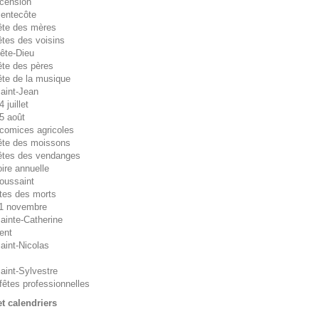
cension
entecôte
ête des mères
êtes des voisins
ête-Dieu
ête des pères
ête de la musique
aint-Jean
 juillet
5 août
comices agricoles
ête des moissons
êtes des vendanges
oire annuelle
oussaint
êtes des morts
11 novembre
ainte-Catherine
ent
aint-Nicolas
aint-Sylvestre
fêtes professionnelles
et calendriers