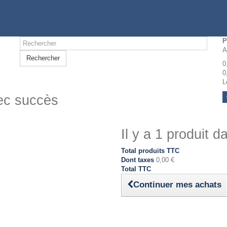
P
A
Rechercher
0
0
L
vec succès
Il y a 1 produit d
Total produits TTC
Dont taxes
0,00 €
Total TTC
Continuer mes achats