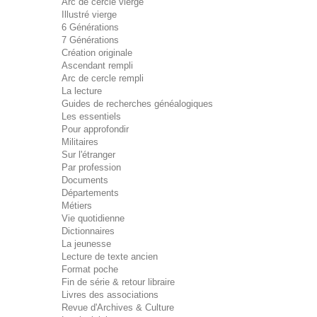
Arc de cercle vierge
Illustré vierge
6 Générations
7 Générations
Création originale
Ascendant rempli
Arc de cercle rempli
La lecture
Guides de recherches généalogiques
Les essentiels
Pour approfondir
Militaires
Sur l'étranger
Par profession
Documents
Départements
Métiers
Vie quotidienne
Dictionnaires
La jeunesse
Lecture de texte ancien
Format poche
Fin de série & retour libraire
Livres des associations
Revue d'Archives & Culture