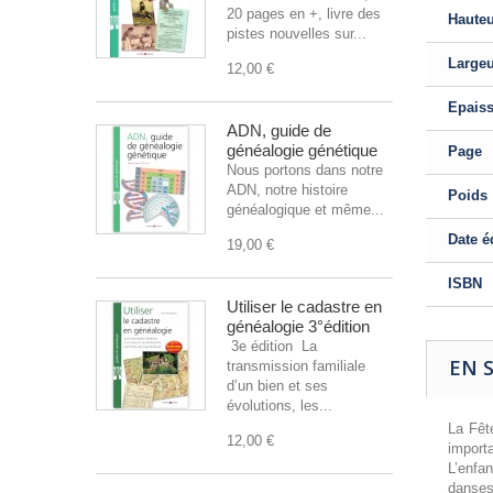
20 pages en +, livre des
Haute
pistes nouvelles sur...
Large
12,00 €
Epais
ADN, guide de
généalogie génétique
Page
Nous portons dans notre
ADN, notre histoire
Poids
généalogique et même...
Date é
19,00 €
ISBN
Utiliser le cadastre en
généalogie 3°édition
3e édition La
EN 
transmission familiale
d’un bien et ses
évolutions, les...
La Fête
12,00 €
import
L’enfa
danses