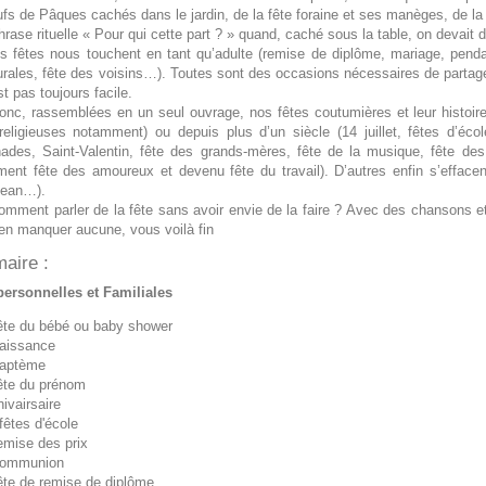
fs de Pâques cachés dans le jardin, de la fête foraine et ses manèges, de l
hrase rituelle « Pour qui cette part ? » quand, caché sous la table, on devait d
s fêtes nous touchent en tant qu’adulte (remise de diplôme, mariage, pendais
urales, fête des voisins…). Toutes sont des occasions nécessaires de partage
st pas toujours facile.
donc, rassemblées en un seul ouvrage, nos fêtes coutumières et leur histoir
 religieuses notamment) ou depuis plus d’un siècle (14 juillet, fêtes d’éc
nades, Saint-Valentin, fête des grands-mères, fête de la musique, fête d
lement fête des amoureux et devenu fête du travail). D’autres enfin s’efface
Jean…).
omment parler de la fête sans avoir envie de la faire ? Avec des chansons et
’en manquer aucune, vous voilà fin
aire :
personnelles et Familiales
ête du bébé ou baby shower
aissance
baptème
ête du prénom
nivairsaire
fêtes d'école
emise des prix
communion
ête de remise de diplôme