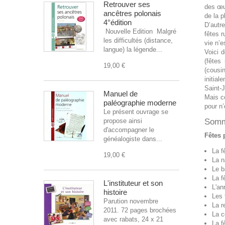
Retrouver ses
des œu
ancêtres polonais
de la p
4°édition
D’autre
Nouvelle Edition Malgré
fêtes r
les difficultés (distance,
vie n’e
langue) la légende...
Voici 
(fêtes
19,00 €
(cousi
initia
Saint-
Manuel de
Mais c
paléographie moderne
pour n
Le présent ouvrage se
propose ainsi
Somm
d'accompagner le
Fêtes 
généalogiste dans...
La f
19,00 €
La n
Le 
La f
L'instituteur et son
L'an
histoire
Les 
Parution novembre
La r
2011. 72 pages brochées
La 
avec rabats, 24 x 21
La f