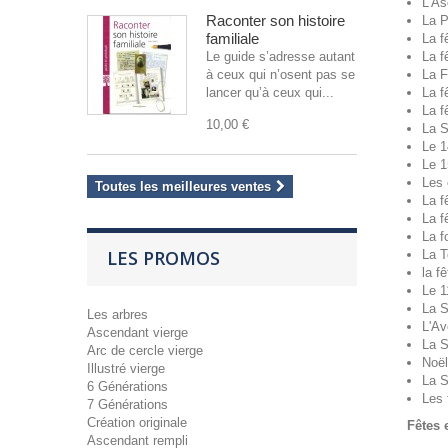
L'As
Raconter son histoire
La P
familiale
La f
Le guide s’adresse autant
La f
à ceux qui n’osent pas se
La F
lancer qu’à ceux qui...
La f
La f
10,00 €
La S
Le 14
Le 1
Les 
Toutes les meilleures ventes
La f
La f
La f
LES PROMOS
La T
la f
Le 
La S
Les arbres
L'Av
Ascendant vierge
La S
Arc de cercle vierge
Noël
Illustré vierge
La S
6 Générations
Les 
7 Générations
Création originale
Fêtes 
Ascendant rempli