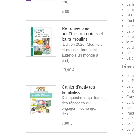
cm,...
La f
Le p
6,00 €
Les 
L'en
Le m
Retrouver ses
La p
ancêtres meuniers et
Le p
leurs moulins
la r
Edition 2026 Meuniers
Le d
et moulins formaient
Les 
autrefois un monde à
La c
part,...
Fêtes 
13,90 €
Le n
La f
La c
Cahier d'activités
La S
familiales
Carn
Des questions qui fusent,
La f
des réponses qui
Les
engagent l’échange,
Pâq
des...
Le 1
7,90 €
Le 1
Le 8