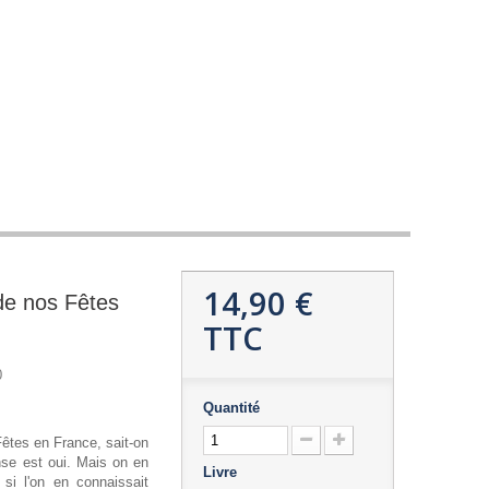
14,90 €
 de nos Fêtes
TTC
0
Quantité
Fêtes en France, sait-on
onse est oui. Mais on en
Livre
s si l'on en connaissait