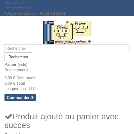
Connexion
Contactez-nous
Appelez-nous au :
06.11.78.10.81
Rechercher
Panier
(vide)
Aucun produit
0,00 €
Dont taxes
0,00 €
Total
Les prix sont TTC
Commander
Produit ajouté au panier avec
succès