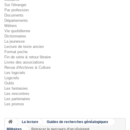
Sur l'étranger
Par profession
Documents
Départements
Métiers
Vie quotidienne
Dictionnaires
La jeunesse
Lecture de texte ancien
Format poche
Fin de série & retour libraire
Livres des associations
Revue d'Archives & Culture
Les logiciels
Logiciels
Outils
Les fantaisies
Les rencontres
Les partenaires
Les promos
La lecture
Guides de recherches généalogiques
Militaires
Retracer le parcours d'un résistant