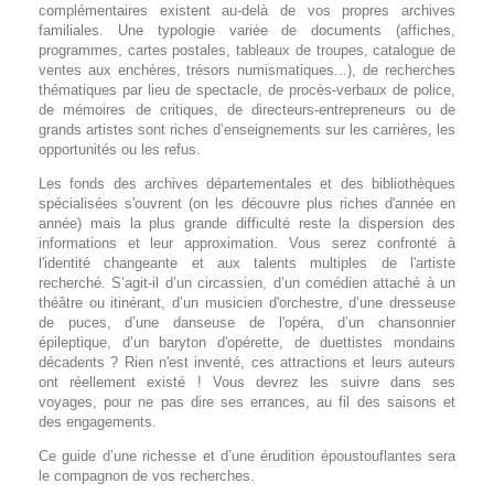
complémentaires existent au-delà de vos propres archives
familiales. Une typologie variée de documents (affiches,
programmes, cartes postales, tableaux de troupes, catalogue de
ventes aux enchères, trésors numismatiques...), de recherches
thématiques par lieu de spectacle, de procès-verbaux de police,
de mémoires de critiques, de directeurs-entrepreneurs ou de
grands artistes sont riches d’enseignements sur les carrières, les
opportunités ou les refus.
Les fonds des archives départementales et des bibliothèques
spécialisées s'ouvrent (on les découvre plus riches d'année en
année) mais la plus grande difficulté reste la dispersion des
informations et leur approximation. Vous serez confronté à
l'identité changeante et aux talents multiples de l'artiste
recherché. S’agit-il d’un circassien, d’un comédien attaché à un
théâtre ou itinérant, d’un musicien d'orchestre, d’une dresseuse
de puces, d’une danseuse de l'opéra, d’un chansonnier
épileptique, d’un baryton d'opérette, de duettistes mondains
décadents ? Rien n'est inventé, ces attractions et leurs auteurs
ont réellement existé ! Vous devrez les suivre dans ses
voyages, pour ne pas dire ses errances, au fil des saisons et
des engagements.
Ce guide d’une richesse et d’une érudition époustouflantes sera
le compagnon de vos recherches.