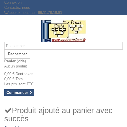
Connexion
Contactez-nous
Appelez-nous au :
06.11.78.10.81
Rechercher
Panier
(vide)
Aucun produit
0,00 €
Dont taxes
0,00 €
Total
Les prix sont TTC
Commander
Produit ajouté au panier avec
succès