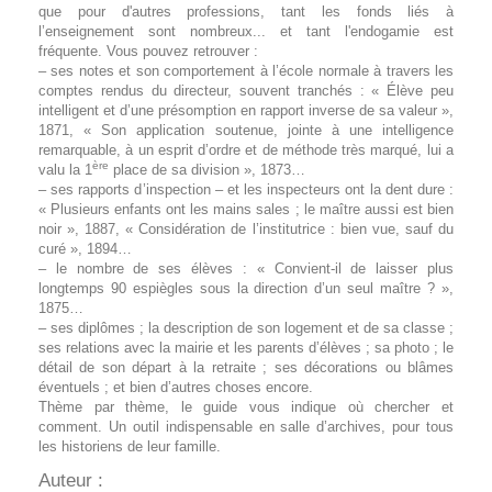
que pour d'autres professions, tant les fonds liés à
l’enseignement sont nombreux... et tant l'endogamie est
fréquente. Vous pouvez retrouver :
– ses notes et son comportement à l’école normale à travers les
comptes rendus du directeur, souvent tranchés : « Élève peu
intelligent et d’une présomption en rapport inverse de sa valeur »,
1871, « Son application soutenue, jointe à une intelligence
remarquable, à un esprit d’ordre et de méthode très marqué, lui a
ère
valu la 1
place de sa division », 1873…
– ses rapports d’inspection – et les inspecteurs ont la dent dure :
« Plusieurs enfants ont les mains sales ; le maître aussi est bien
noir », 1887, « Considération de l’institutrice : bien vue, sauf du
curé », 1894…
– le nombre de ses élèves : « Convient-il de laisser plus
longtemps 90 espiègles sous la direction d’un seul maître ? »,
1875…
– ses diplômes ; la description de son logement et de sa classe ;
ses relations avec la mairie et les parents d’élèves ; sa photo ; le
détail de son départ à la retraite ; ses décorations ou blâmes
éventuels ; et bien d’autres choses encore.
Thème par thème, le guide vous indique où chercher et
comment. Un outil indispensable en salle d’archives, pour tous
les historiens de leur famille.
Auteur :