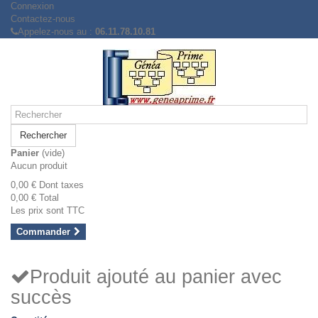
Connexion
Contactez-nous
Appelez-nous au :
06.11.78.10.81
Rechercher
Panier
(vide)
Aucun produit
0,00 €
Dont taxes
0,00 €
Total
Les prix sont TTC
Commander
Produit ajouté au panier avec
succès