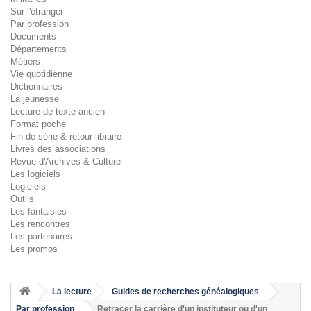
Sur l'étranger
Par profession
Documents
Départements
Métiers
Vie quotidienne
Dictionnaires
La jeunesse
Lecture de texte ancien
Format poche
Fin de série & retour libraire
Livres des associations
Revue d'Archives & Culture
Les logiciels
Logiciels
Outils
Les fantaisies
Les rencontres
Les partenaires
Les promos
La lecture
Guides de recherches généalogiques
Par profession
Retracer la carrière d'un instituteur ou d'un