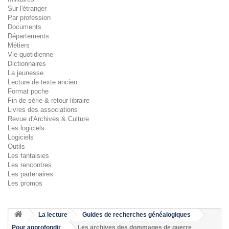
Sur l'étranger
Par profession
Documents
Départements
Métiers
Vie quotidienne
Dictionnaires
La jeunesse
Lecture de texte ancien
Format poche
Fin de série & retour libraire
Livres des associations
Revue d'Archives & Culture
Les logiciels
Logiciels
Outils
Les fantaisies
Les rencontres
Les partenaires
Les promos
La lecture
Guides de recherches généalogiques
Pour approfondir
Les archives des dommages de guerre