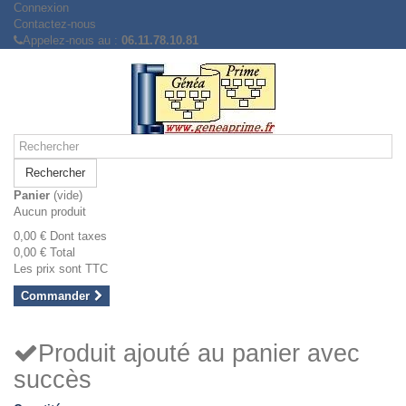
Connexion
Contactez-nous
Appelez-nous au :
06.11.78.10.81
Rechercher
Panier
(vide)
Aucun produit
0,00 €
Dont taxes
0,00 €
Total
Les prix sont TTC
Commander
Produit ajouté au panier avec
succès