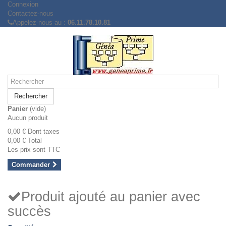
Connexion
Contactez-nous
Appelez-nous au :
06.11.78.10.81
Rechercher
Panier
(vide)
Aucun produit
0,00 €
Dont taxes
0,00 €
Total
Les prix sont TTC
Commander
Produit ajouté au panier avec
succès