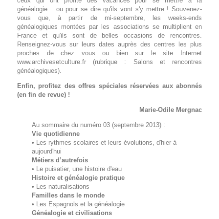
ceux qui ont profité des vacances pour se mettre à la
généalogie... ou pour se dire qu'ils vont s'y mettre ! Souvenez-
vous que, à partir de mi-septembre, les weeks-ends
généalogiques montées par les associations se multiplient en
France et qu'ils sont de belles occasions de rencontres.
Renseignez-vous sur leurs dates auprès des centres les plus
proches de chez vous ou bien sur le site Internet
www.archivesetculture.fr (rubrique : Salons et rencontres
généalogiques).
Enfin, profitez des offres spéciales réservées aux abonnés
(en fin de revue) !
Marie-Odile Mergnac
Au sommaire du numéro 03 (septembre 2013) :
Vie quotidienne
• Les rythmes scolaires et leurs évolutions, d'hier à
aujourd'hui
Métiers d’autrefois
• Le puisatier, une histoire d'eau
Histoire et généalogie pratique
• Les naturalisations
Familles dans le monde
• Les Espagnols et la généalogie
Généalogie et civilisations