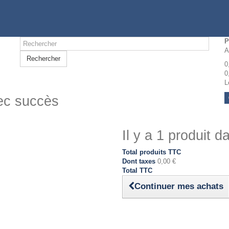
P
A
Rechercher
0
0
L
vec succès
Il y a 1 produit d
Total produits TTC
Dont taxes
0,00 €
Total TTC
Continuer mes achats