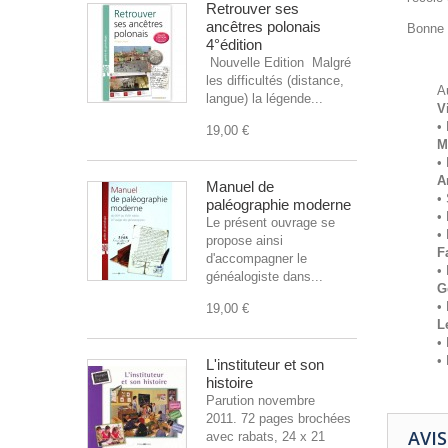
Retrouver ses
ancêtres polonais
Bonne l
4°édition
M
Nouvelle Edition Malgré
les difficultés (distance,
A
langue) la légende...
V
•
19,00 €
M
• 
A
Manuel de
•
paléographie moderne
•
Le présent ouvrage se
•
propose ainsi
F
d'accompagner le
•
généalogiste dans...
G
•
19,00 €
L
•
•
L'instituteur et son
histoire
Parution novembre
2011. 72 pages brochées
AVIS
avec rabats, 24 x 21