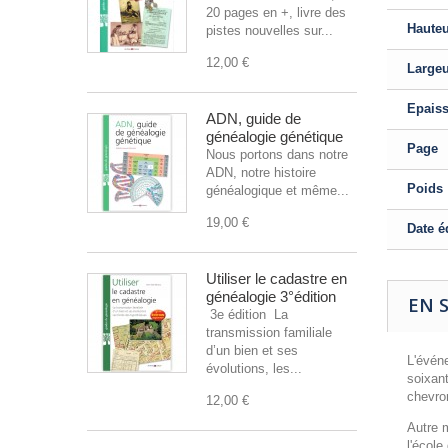
20 pages en +, livre des
Haute
pistes nouvelles sur...
12,00 €
Large
Epais
ADN, guide de
généalogie génétique
Page
Nous portons dans notre
ADN, notre histoire
Poids
généalogique et même...
19,00 €
Date é
Utiliser le cadastre en
généalogie 3°édition
EN 
3e édition La
transmission familiale
d’un bien et ses
L'évén
évolutions, les...
soixan
chevro
12,00 €
Autre m
l'écol