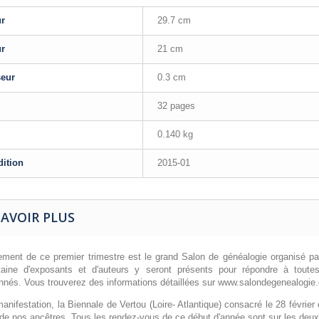
ur
29.7 cm
ur
21 cm
seur
0.3 cm
32 pages
0.140 kg
dition
2015-01
SAVOIR PLUS
ement de ce premier trimestre est le grand Salon de généalogie organisé pa
taine d'exposants et d'auteurs y seront présents pour répondre à tou
nnés. Vous trouverez des informations détaillées sur www.salondegenealogi
anifestation, la Biennale de Vertou (Loire- Atlantique) consacré le 28 févrie
e de nos ancêtres. Tous les rendez-vous de ce début d'année sont sur les deux