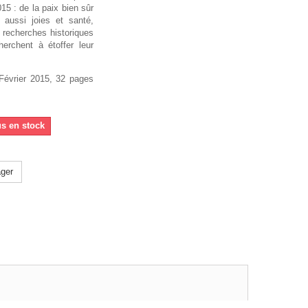
5 : de la paix bien sûr
 aussi joies et santé,
s recherches historiques
erchent à étoffer leur
Février 2015, 32 pages
us en stock
ger