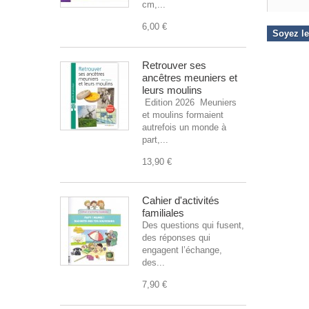
cm,...
6,00 €
Soyez le
Retrouver ses
ancêtres meuniers et
leurs moulins
Edition 2026 Meuniers
et moulins formaient
autrefois un monde à
part,...
13,90 €
Cahier d'activités
familiales
Des questions qui fusent,
des réponses qui
engagent l’échange,
des...
7,90 €