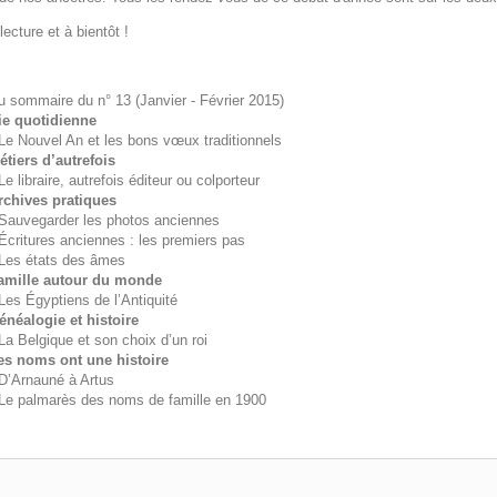
ecture et à bientôt !
arie-Odile M
u sommaire du n° 13 (Janvier - Février 2015)
ie quotidienne
 Le Nouvel An et les bons vœux traditionnels
étiers d’autrefois
Le libraire, autrefois éditeur ou colporteur
rchives pratiques
 Sauvegarder les photos anciennes
 Écritures anciennes : les premiers pas
 Les états des âmes
amille autour du monde
 Les Égyptiens de l’Antiquité
énéalogie et histoire
 La Belgique et son choix d’un roi
es noms ont une histoire
 D’Arnauné à Artus
 Le palmarès des noms de famille en 1900