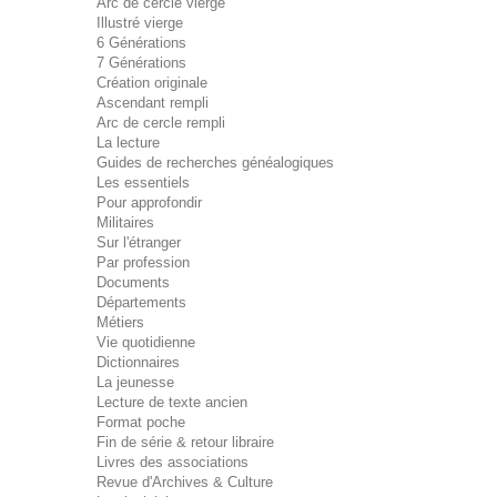
Arc de cercle vierge
Illustré vierge
6 Générations
7 Générations
Création originale
Ascendant rempli
Arc de cercle rempli
La lecture
Guides de recherches généalogiques
Les essentiels
Pour approfondir
Militaires
Sur l'étranger
Par profession
Documents
Départements
Métiers
Vie quotidienne
Dictionnaires
La jeunesse
Lecture de texte ancien
Format poche
Fin de série & retour libraire
Livres des associations
Revue d'Archives & Culture