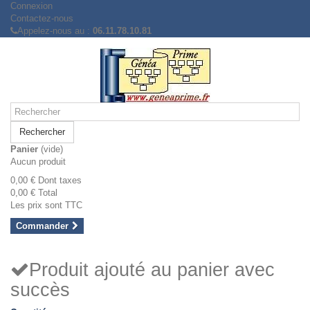
Connexion
Contactez-nous
Appelez-nous au :
06.11.78.10.81
Rechercher
Panier
(vide)
Aucun produit
0,00 €
Dont taxes
0,00 €
Total
Les prix sont TTC
Commander
Produit ajouté au panier avec
succès