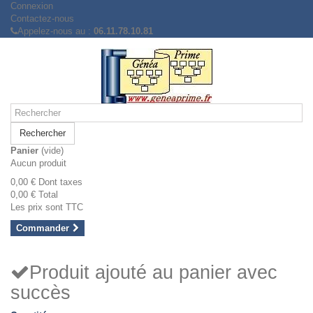
Connexion
Contactez-nous
Appelez-nous au :
06.11.78.10.81
Rechercher
Panier
(vide)
Aucun produit
0,00 €
Dont taxes
0,00 €
Total
Les prix sont TTC
Commander
Produit ajouté au panier avec
succès