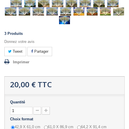
3
Produits
Donnez votre avis
Tweet
Partager
Imprimer
20,00 €
TTC
Quantité
Choix format
42,9 X 61,0 cm
61,0 X 86,9 cm
64,2 X 91,4 cm