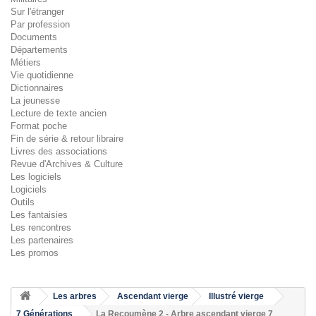
Sur l'étranger
Par profession
Documents
Départements
Métiers
Vie quotidienne
Dictionnaires
La jeunesse
Lecture de texte ancien
Format poche
Fin de série & retour libraire
Livres des associations
Revue d'Archives & Culture
Les logiciels
Logiciels
Outils
Les fantaisies
Les rencontres
Les partenaires
Les promos
Les arbres
Ascendant vierge
Illustré vierge
7 Générations
La Recoumène 2 - Arbre ascendant vierge 7