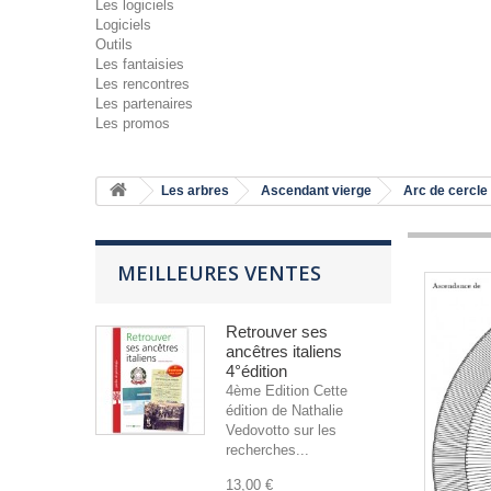
Les logiciels
Logiciels
Outils
Les fantaisies
Les rencontres
Les partenaires
Les promos
Les arbres
Ascendant vierge
Arc de cercle
MEILLEURES VENTES
Retrouver ses
ancêtres italiens
4°édition
4ème Edition Cette
édition de Nathalie
Vedovotto sur les
recherches...
13,00 €