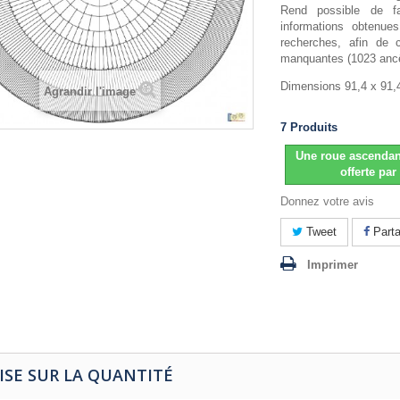
Rend possible de fa
informations obtenues
recherches, afin de 
manquantes (1023 ancê
Dimensions 91,4 x 91,
Agrandir l'image
7
Produits
Une roue ascenda
offerte p
Donnez votre avis
Tweet
Parta
Imprimer
ISE SUR LA QUANTITÉ