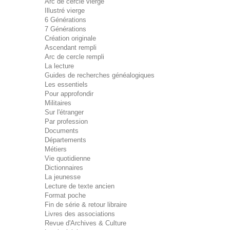
Arc de cercle vierge
Illustré vierge
6 Générations
7 Générations
Création originale
Ascendant rempli
Arc de cercle rempli
La lecture
Guides de recherches généalogiques
Les essentiels
Pour approfondir
Militaires
Sur l'étranger
Par profession
Documents
Départements
Métiers
Vie quotidienne
Dictionnaires
La jeunesse
Lecture de texte ancien
Format poche
Fin de série & retour libraire
Livres des associations
Revue d'Archives & Culture