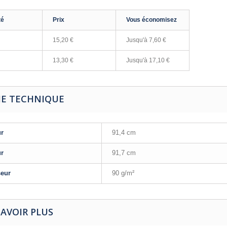
té
Prix
Vous économisez
15,20 €
Jusqu'à
7,60 €
13,30 €
Jusqu'à
17,10 €
HE TECHNIQUE
ur
91,4 cm
ur
91,7 cm
seur
90 g/m²
SAVOIR PLUS