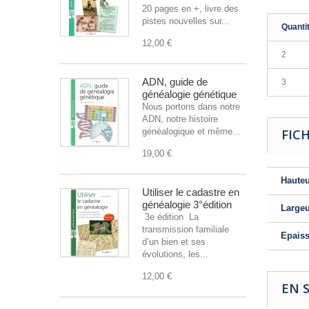
20 pages en +, livre des
pistes nouvelles sur...
Quanti
12,00 €
2
ADN, guide de
3
généalogie génétique
Nous portons dans notre
ADN, notre histoire
généalogique et même...
FIC
19,00 €
Haute
Utiliser le cadastre en
généalogie 3°édition
Large
3e édition La
transmission familiale
Epais
d’un bien et ses
évolutions, les...
12,00 €
EN 