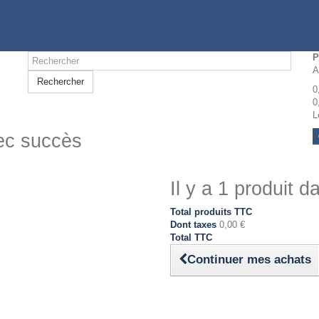
P
A
Rechercher
0
0
L
vec succès
Il y a 1 produit d
Total produits TTC
Dont taxes
0,00 €
Total TTC
Continuer mes achats