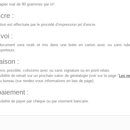
apier mat de 90 grammes par m².
cre :
ition est effectuée par le procédé d’impression jet d’encre.
voi :
ocument sera roulé et mis dans une boite en carton avec ou sans tube 
sporteurs.
aison :
ivis possible, colissimo avec ou sans signature ou en point relais.
ibilité de retrait sur un prochain salon de généalogie (voir sur la page "
Les re
u bureau (sur rendez-vous informations en bas de page).
paiement :
ibilité de payer par chèque ou par virement bancaire.