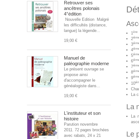
Retrouver ses
Dét
ancêtres polonais
4°édition
Nouvelle Edition Malgré
Asc
les difficultés (distance,
langue) la légende...
ère
1
ièm
2
19,00 €
ièm
3
ièm
4
ièm
5
Manuel de
ièm
6
paléographie moderne
ièm
7
Le présent ouvrage se
ièm
8
propose ainsi
ièm
9
d'accompagner le
iè
10
généalogiste dans...
Chaq
La c
19,00 €
La 
L'instituteur et son
La n
histoire
asce
Parution novembre
2011. 72 pages brochées
Le p
avec rabats, 24 x 21