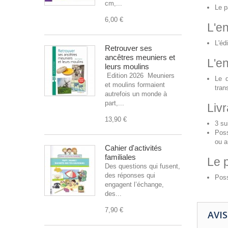
cm,...
Le p
6,00 €
L'en
L'éd
Retrouver ses
ancêtres meuniers et
L'en
leurs moulins
Edition 2026 Meuniers
Le d
et moulins formaient
tran
autrefois un monde à
part,...
Livr
13,90 €
3 su
Poss
ou a
Cahier d'activités
familiales
Le 
Des questions qui fusent,
des réponses qui
Poss
engagent l’échange,
des...
7,90 €
AVIS