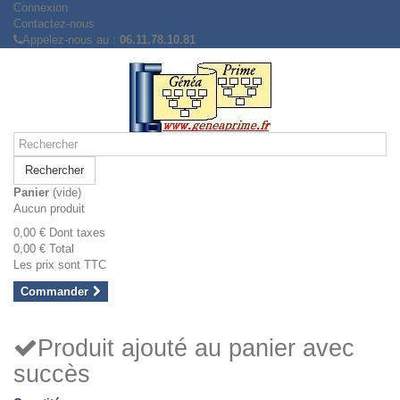
Connexion
Contactez-nous
Appelez-nous au :
06.11.78.10.81
Rechercher
Panier
(vide)
Aucun produit
0,00 €
Dont taxes
0,00 €
Total
Les prix sont TTC
Commander
Produit ajouté au panier avec
succès