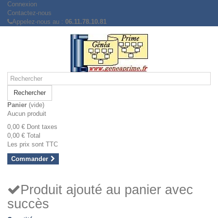
Connexion
Contactez-nous
Appelez-nous au :
06.11.78.10.81
Rechercher
Panier
(vide)
Aucun produit
0,00 €
Dont taxes
0,00 €
Total
Les prix sont TTC
Commander
Produit ajouté au panier avec
succès