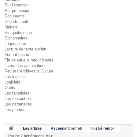
Sur l'étranger
Par profession
Documents
Départements
Métiers
Vie quotidienne
Dictionnaires
La jeunesse
Lecture de texte ancien
Format poche
Fin de série & retour libraire
Livres des associations
Revue d'Archives & Culture
Les logiciels
Logiciels
Outils
Les fantaisies
Les rencontres
Les partenaires
Les promos
Les arbres
Ascendant rempli
Illustré rempli
Prairie 7 générations Max