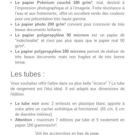
Le papier Prémium couché 180 gr/m²
, mat, destiné à
l’impression photographique et à l’imagerie. Forte résistance à
l’eau et aux frottements, offre un excellent rendu des couleurs
pour une présentation très haute gamme.
Le papier photo 200 gr/m²
convient pour concevoir de très
beaux documents brillants.
Le papier polypropylène 90 microns
est un papier dit
"indéchirable" et n'est pas plus épais que le papier mat 90
gr/m².
Le papier polypropylène 180 microns
permet de réaliser de
très beaux documents mats non fragiles et de très bonne
tenue.
Les tubes :
Vous souhaitez offrir l'arbre dans sa plus belle "écorce" ? Le tube
de rangement est l'étui idéal. Il est adapté aux dimensions de
l'édition.
Le tube noir
avec 2 embouts en plastique blanc apporte à
votre arbre un cachet esthétique et fonctionnel. (65 cm, 6 cm
de diamètre intérieur).
Attention :
maximum 7 éditions par tube et 5 seulement en
papier 180 grammes/m².
Voir les accessoires en bas de page.