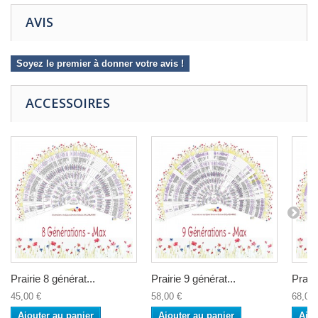
AVIS
Soyez le premier à donner votre avis !
ACCESSOIRES
Prairie 8 générat...
Prairie 9 générat...
Prairi
45,00 €
58,00 €
68,00 
Ajouter au panier
Ajouter au panier
Ajou