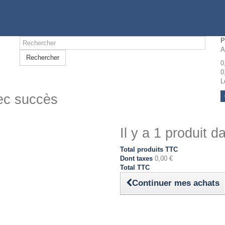
P
A
Rechercher
0
0
L
vec succès
Il y a 1 produit d
Total produits TTC
Dont taxes
0,00 €
Total TTC
Continuer mes achats