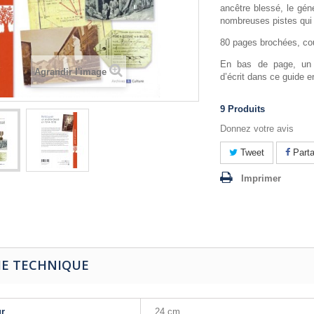
ancêtre blessé, le gén
nombreuses pistes qui s
80 pages brochées, co
En bas de page, un 
Agrandir l'image
d’écrit dans ce guide e
9
Produits
Donnez votre avis
Tweet
Parta
Imprimer
HE TECHNIQUE
ur
24 cm