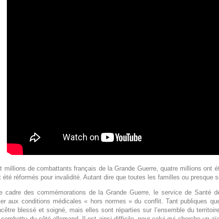
t millions de combattants français de la Grande Guerre, quatre millions ont é
 été réformés pour invalidité. Autant dire que toutes les familles ou presque 
e cadre des commémorations de la Grande Guerre, le service de Santé d
ter aux conditions médicales « hors normes » du conflit. Tant publiques que
cêtre blessé et soigné, mais elles sont réparties sur l’ensemble du territoire
 combattu du côté allemand. Il est ainsi difficile, pour celui qui cherche un 