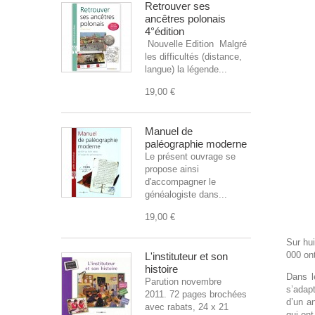
Retrouver ses
ancêtres polonais
4°édition
Nouvelle Edition Malgré
les difficultés (distance,
langue) la légende...
19,00 €
Manuel de
paléographie moderne
Le présent ouvrage se
propose ainsi
d'accompagner le
généalogiste dans...
19,00 €
Sur hui
000 ont
L'instituteur et son
histoire
Dans l
Parution novembre
s’adap
2011. 72 pages brochées
d’un an
avec rabats, 24 x 21
qui ont