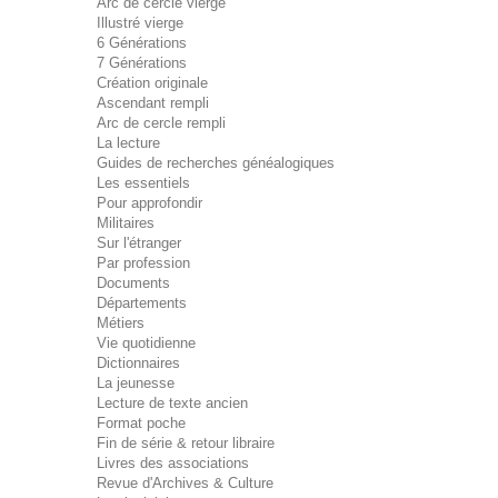
Arc de cercle vierge
Illustré vierge
6 Générations
7 Générations
Création originale
Ascendant rempli
Arc de cercle rempli
La lecture
Guides de recherches généalogiques
Les essentiels
Pour approfondir
Militaires
Sur l'étranger
Par profession
Documents
Départements
Métiers
Vie quotidienne
Dictionnaires
La jeunesse
Lecture de texte ancien
Format poche
Fin de série & retour libraire
Livres des associations
Revue d'Archives & Culture