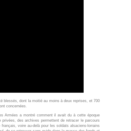
té blessés, dont la moitié au moins à deux reprises, et 700
sont concernées.
es Armées a montré comment il avait du à cette époque
 privées, des archives permettent de retracer le parcours
 français, voire au-delà pour les soldats alsaciens-lorrains
aïeul, de se retrouver sans guide dans la masse des fonds et