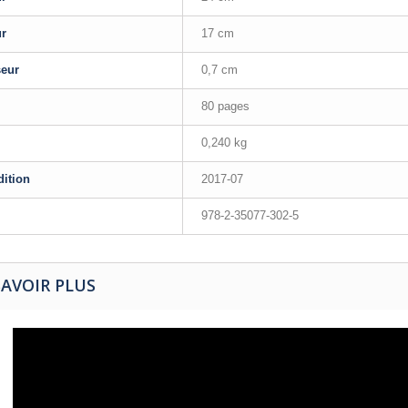
ur
17 cm
seur
0,7 cm
80 pages
0,240 kg
dition
2017-07
978-2-35077-302-5
SAVOIR PLUS