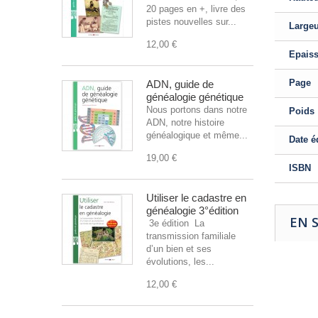
20 pages en +, livre des
pistes nouvelles sur...
Large
12,00 €
Epais
Page
ADN, guide de
généalogie génétique
Nous portons dans notre
Poids
ADN, notre histoire
généalogique et même...
Date é
19,00 €
ISBN
Utiliser le cadastre en
généalogie 3°édition
EN 
3e édition La
transmission familiale
d’un bien et ses
évolutions, les...
12,00 €