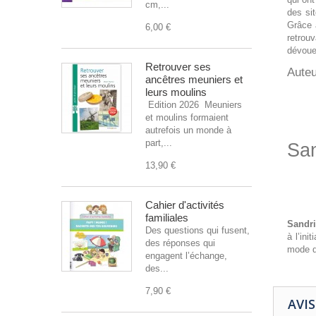
cm,...
des si
Grâce 
6,00 €
retrou
dévoue
Retrouver ses
Auteu
ancêtres meuniers et
leurs moulins
Edition 2026 Meuniers
et moulins formaient
autrefois un monde à
part,...
San
13,90 €
Cahier d'activités
familiales
Sandri
Des questions qui fusent,
à l’ini
des réponses qui
mode d
engagent l’échange,
des...
7,90 €
AVIS