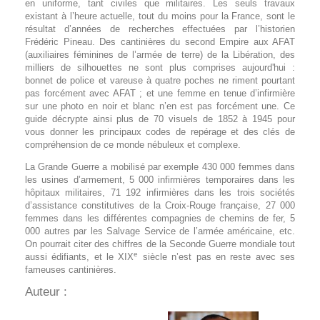
en uniforme, tant civiles que militaires. Les seuls travaux
existant à l’heure actuelle, tout du moins pour la France, sont le
résultat d’années de recherches effectuées par l’historien
Frédéric Pineau. Des cantinières du second Empire aux AFAT
(auxiliaires féminines de l’armée de terre) de la Libération, des
milliers de silhouettes ne sont plus comprises aujourd'hui :
bonnet de police et vareuse à quatre poches ne riment pourtant
pas forcément avec AFAT ; et une femme en tenue d’infirmière
sur une photo en noir et blanc n’en est pas forcément une. Ce
guide décrypte ainsi plus de 70 visuels de 1852 à 1945 pour
vous donner les principaux codes de repérage et des clés de
compréhension de ce monde nébuleux et complexe.
La Grande Guerre a mobilisé par exemple 430 000 femmes dans
les usines d’armement, 5 000 infirmières temporaires dans les
hôpitaux militaires, 71 192 infirmières dans les trois sociétés
d’assistance constitutives de la Croix-Rouge française, 27 000
femmes dans les différentes compagnies de chemins de fer, 5
000 autres par les Salvage Service de l’armée américaine, etc.
On pourrait citer des chiffres de la Seconde Guerre mondiale tout
e
aussi édifiants, et le XIX
siècle n’est pas en reste avec ses
fameuses cantinières.
Auteur :