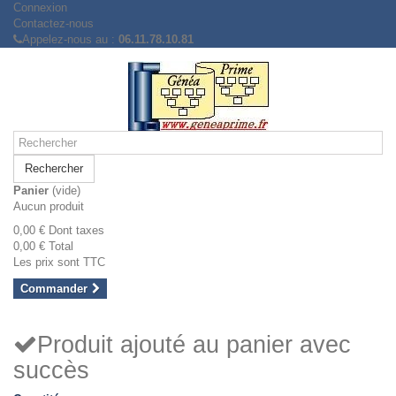
Connexion
Contactez-nous
Appelez-nous au :
06.11.78.10.81
Rechercher
Panier
(vide)
Aucun produit
0,00 €
Dont taxes
0,00 €
Total
Les prix sont TTC
Commander
Produit ajouté au panier avec
succès