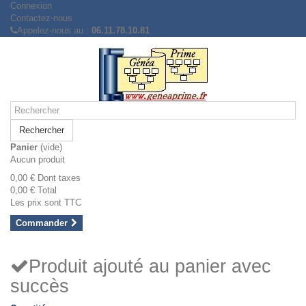
Connexion
Contactez-nous
Appelez-nous au :
06.11.78.10.81
Rechercher
Panier
(vide)
Aucun produit
0,00 €
Dont taxes
0,00 €
Total
Les prix sont TTC
Commander
Produit ajouté au panier avec
succès