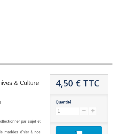
4,50 €
TTC
hives & Culture
Quantité
1
ollectionner par sujet et
de mariées d'hier à nos