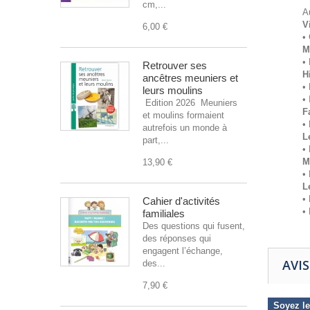
cm,...
A
V
6,00 €
•
M
•
Retrouver ses
H
ancêtres meuniers et
•
leurs moulins
• 
Edition 2026 Meuniers
F
et moulins formaient
•
autrefois un monde à
L
part,...
•
M
13,90 €
•
L
•
Cahier d'activités
•
familiales
Des questions qui fusent,
des réponses qui
engagent l’échange,
AVIS
des...
7,90 €
Soyez le