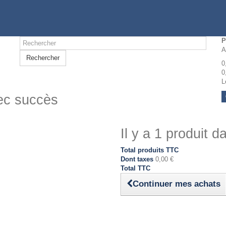
P
A
Rechercher
0
0
L
vec succès
Il y a 1 produit d
Total produits TTC
Dont taxes
0,00 €
Total TTC
Continuer mes achats