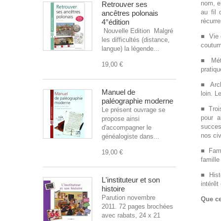
nom, el
Retrouver ses
au fil
ancêtres polonais
récurre
4°édition
Nouvelle Edition Malgré
■ Vie 
les difficultés (distance,
coutume
langue) la légende...
■ Méti
19,00 €
pratiqu
■ Archi
Manuel de
loin. L
paléographie moderne
■ Troi
Le présent ouvrage se
pour a
propose ainsi
succes
d'accompagner le
nos civ
généalogiste dans...
■ Fami
19,00 €
famille
■ Histo
L'instituteur et son
intérêt
histoire
Parution novembre
Que ce
2011. 72 pages brochées
avec rabats, 24 x 21