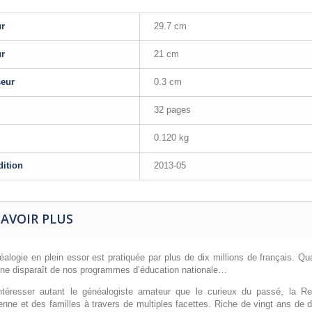
ur
29.7 cm
ur
21 cm
seur
0.3 cm
32 pages
0.120 kg
dition
2013-05
SAVOIR PLUS
alogie en plein essor est pratiquée par plus de dix millions de français. Qua
e ne disparaît de nos programmes d’éducation nationale…
ntéresser autant le généalogiste amateur que le curieux du passé, la Re
ienne et des familles à travers de multiples facettes. Riche de vingt ans d