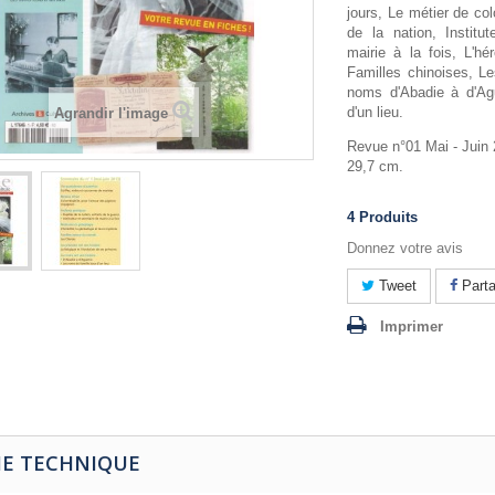
jours, Le métier de co
de la nation, Institu
mairie à la fois, L'hé
Familles chinoises, L
noms d'Abadie à d'Ag
d'un lieu.
Agrandir l'image
Revue n°01 Mai - Juin
29,7 cm.
4
Produits
Donnez votre avis
Tweet
Parta
Imprimer
HE TECHNIQUE