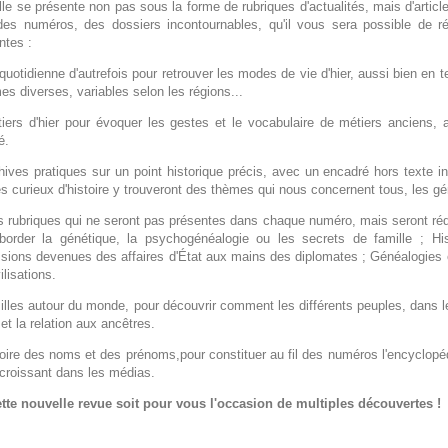
le se présente non pas sous la forme de rubriques d'actualités, mais d'articl
 des numéros, des dossiers incontournables, qu'il vous sera possible de ré
ntes :
quotidienne d'autrefois pour retrouver les modes de vie d'hier, aussi bien e
s diverses, variables selon les régions...
ers d'hier pour évoquer les gestes et le vocabulaire de métiers anciens, ai
é.
ves pratiques sur un point historique précis, avec un encadré hors texte ind
es curieux d'histoire y trouveront des thèmes qui nous concernent tous, les gén
s rubriques qui ne seront pas présentes dans chaque numéro, mais seront réd
border la génétique, la psychogénéalogie ou les secrets de famille ; H
sions devenues des affaires d'État aux mains des diplomates ; Généalogies et 
ilisations.
lles autour du monde, pour découvrir comment les différents peuples, dans l
 et la relation aux ancêtres.
ire des noms et des prénoms,pour constituer au fil des numéros l'encyclopédie 
 croissant dans les médias.
tte nouvelle revue soit pour vous l'occasion de multiples découvertes !