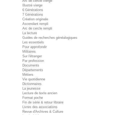
Arc de cercle vierge
Illustré vierge
6 Générations
7 Générations
Création originale
Ascendant rempli
Arc de cercle rempli
La lecture
Guides de recherches généalogiques
Les essentiels
Pour approfondir
Militaires
Sur l'étranger
Par profession
Documents
Départements
Métiers
Vie quotidienne
Dictionnaires
La jeunesse
Lecture de texte ancien
Format poche
Fin de série & retour libraire
Livres des associations
Revue d'Archives & Culture