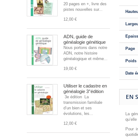
20 pages en +, livre des
pistes nouvelles sur...
Haute
12,00 €
Large
ADN, guide de
Epais
généalogie génétique
Nous portons dans notre
Page
ADN, notre histoire
généalogique et même...
Poids
19,00 €
Date é
Utiliser le cadastre en
généalogie 3°édition
EN 
3e édition La
transmission familiale
d’un bien et ses
évolutions, les...
La géné
qu’ell
12,00 €
Pour i
quotid