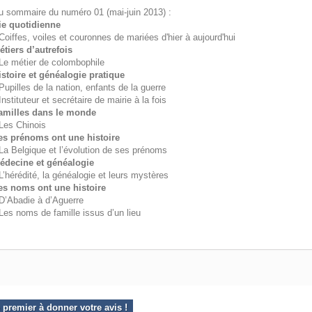
u sommaire du numéro 01 (mai-juin 2013) :
ie quotidienne
 Coiffes, voiles et couronnes de mariées d'hier à aujourd'hui
étiers d’autrefois
 Le métier de colombophile
istoire et généalogie pratique
 Pupilles de la nation, enfants de la guerre
Instituteur et secrétaire de mairie à la fois
amilles dans le monde
 Les Chinois
es prénoms ont une histoire
 La Belgique et l’évolution de ses prénoms
édecine et généalogie
 L’hérédité, la généalogie et leurs mystères
es noms ont une histoire
 D’Abadie à d’Aguerre
 Les noms de famille issus d’un lieu
 premier à donner votre avis !