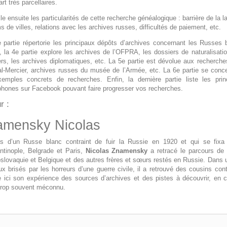
rt très parcellaires.
ille ensuite les particularités de cette recherche généalogique : barrière de la
 de villes, relations avec les archives russes, difficultés de paiement, etc.
 partie répertorie les principaux dépôts d’archives concernant les Russe
 la 4e partie explore les archives de l’OFPRA, les dossiers de naturalisation
ers, les archives diplomatiques, etc. La 5e partie est dévolue aux recherche
al-Mercier, archives russes du musée de l’Armée, etc. La 6e partie se conc
emples concrets de recherches. Enfin, la dernière partie liste les pr
phones sur Facebook pouvant faire progresser vos recherches.
r :
amensky Nicolas
fils d’un Russe blanc contraint de fuir la Russie en 1920 et qui se fi
ntinople, Belgrade et Paris,
Nicolas Znamensky
a retracé le parcours de 
slovaquie et Belgique et des autres frères et sœurs restés en Russie. Dans un
aux brisés par les horreurs d’une guerre civile, il a retrouvé des cousins c
e ici son expérience des sources d’archives et des pistes à découvrir, en co
 trop souvent méconnu.