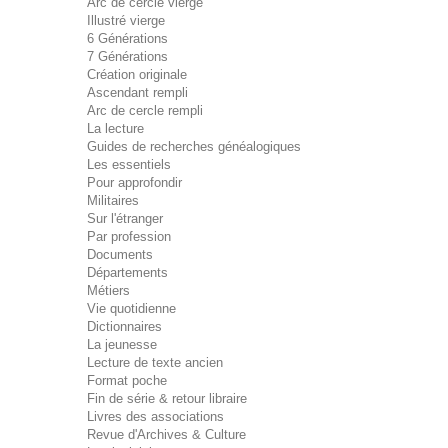
Arc de cercle vierge
Illustré vierge
6 Générations
7 Générations
Création originale
Ascendant rempli
Arc de cercle rempli
La lecture
Guides de recherches généalogiques
Les essentiels
Pour approfondir
Militaires
Sur l'étranger
Par profession
Documents
Départements
Métiers
Vie quotidienne
Dictionnaires
La jeunesse
Lecture de texte ancien
Format poche
Fin de série & retour libraire
Livres des associations
Revue d'Archives & Culture