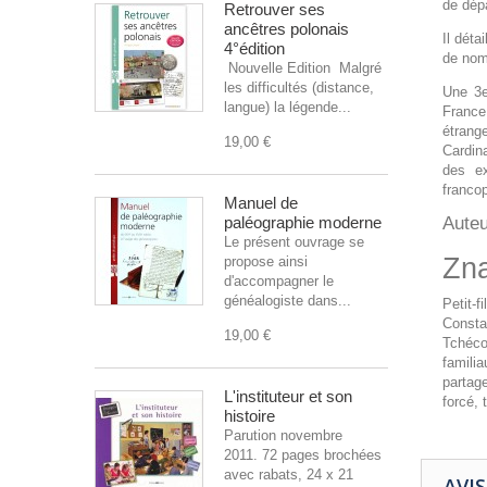
de dépa
Retrouver ses
ancêtres polonais
Il déta
4°édition
de noms
Nouvelle Edition Malgré
les difficultés (distance,
Une 3e
langue) la légende...
France,
étrang
19,00 €
Cardin
des ex
franco
Manuel de
paléographie moderne
Auteu
Le présent ouvrage se
Zn
propose ainsi
d'accompagner le
généalogiste dans...
Petit-
Consta
19,00 €
Tchéco
famili
partag
L'instituteur et son
forcé,
histoire
Parution novembre
2011. 72 pages brochées
avec rabats, 24 x 21
AVIS