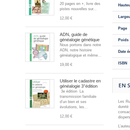
20 pages en +, livre des
Haute
pistes nouvelles sur...
Large
12,00 €
Page
ADN, guide de
généalogie génétique
Poids
Nous portons dans notre
ADN, notre histoire
Date é
généalogique et même...
ISBN
19,00 €
Utiliser le cadastre en
EN 
généalogie 3°édition
3e édition La
transmission familiale
Les Ru
d’un bien et ses
dureté
évolutions, les...
consacr
12,00 €
disper
L’aute