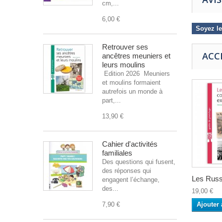
cm,...
6,00 €
Soyez le
Retrouver ses
ACC
ancêtres meuniers et
leurs moulins
Edition 2026 Meuniers
et moulins formaient
autrefois un monde à
part,...
13,90 €
Cahier d'activités
familiales
Des questions qui fusent,
des réponses qui
Les Russ
engagent l’échange,
des...
19,00 €
7,90 €
Ajouter 