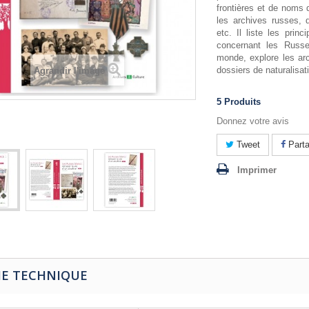
frontières et de noms d
les archives russes, d
etc. Il liste les prin
concernant les Russe
monde, explore les ar
dossiers de naturalisati
Agrandir l'image
5
Produits
Donnez votre avis
Tweet
Parta
Imprimer
HE TECHNIQUE