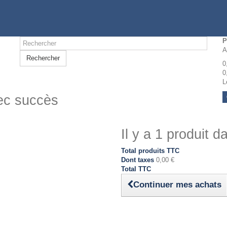
P
A
Rechercher
0
0
L
vec succès
Il y a 1 produit d
Total produits TTC
Dont taxes
0,00 €
Total TTC
Continuer mes achats