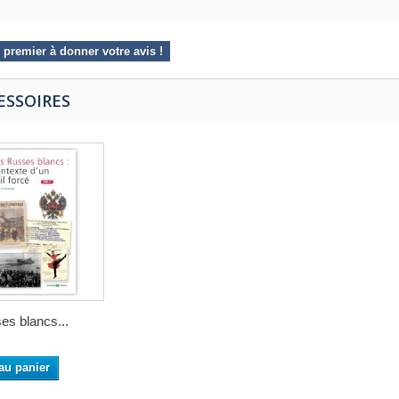
 premier à donner votre avis !
ESSOIRES
es blancs...
au panier