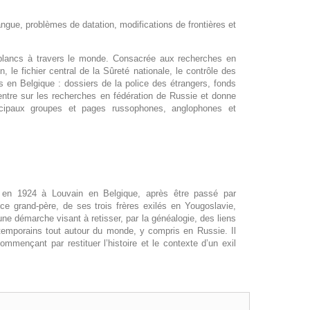
 langue, problèmes de datation, modifications de frontières et
s blancs à travers le monde. Consacrée aux recherches en
, le fichier central de la Sûreté nationale, le contrôle des
s en Belgique : dossiers de la police des étrangers, fonds
entre sur les recherches en fédération de Russie et donne
incipaux groupes et pages russophones, anglophones et
xa en 1924 à Louvain en Belgique, après être passé par
ce grand-père, de ses trois frères exilés en Yougoslavie,
e démarche visant à retisser, par la généalogie, des liens
ontemporains tout autour du monde, y compris en Russie. Il
mmençant par restituer l’histoire et le contexte d’un exil