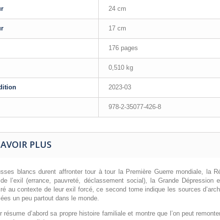
ur
24 cm
ur
17 cm
176 pages
0,510 kg
dition
2023-03
978-2-35077-426-8
SAVOIR PLUS
sses blancs durent affronter tour à tour la Première Guerre mondiale, la Ré
 de l’exil (errance, pauvreté, déclassement social), la Grande Dépressio
é au contexte de leur exil forcé, ce second tome indique les sources d’archi
sées un peu partout dans le monde.
ur résume d’abord sa propre histoire familiale et montre que l’on peut remo