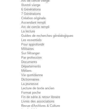
Arc de cercle vierge
Illustré vierge
6 Générations
7 Générations
Création originale
Ascendant rempli
Arc de cercle rempli
La lecture
Guides de recherches généalogiques
Les essentiels
Pour approfondir
Militaires
Sur l'étranger
Par profession
Documents
Départements
Métiers
Vie quotidienne
Dictionnaires
La jeunesse
Lecture de texte ancien
Format poche
Fin de série & retour libraire
Livres des associations
Revue d'Archives & Culture