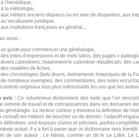
à l’héraldique,
à la métrologie,
aux métiers anciens disparus ou en voie de disparition, aux imp
au vocabulaire juridique,
aux institutions françaises en général...
is aussi :
un guide pour commencer une généalogie,
des listes d’expressions et de mots latins, des pages « paléog
divers calendriers, notamment le calendrier républicain, des c
des modèles de fiches,
des chronologies (faits divers, événements historiques de la Fr
de nombreux exemples, des commentaires, des notes encyclopé
cuments originaux tous plus intéressants les uns que les autres
 avis :
Ce volumineux dictionnaire des mots que l’on rencont
e somme de travail et de connaissances dans les domaines des 
 la généalogie. Le lecteur curieux y trouvera la définition de mo
i connaît les métiers de beucher ou de dornier, l’adjectif engara
s définitions sont toujours claires et précises, parfois complét
ntexte actuel. Il y a fort à parier que ce dictionnaire sera bien
m de son auteur :
Le Némo
, comme on dit le
Le Littré
,
Le L