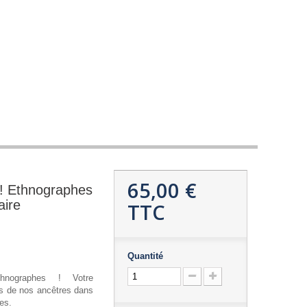
65,00 €
 ! Ethnographes
aire
TTC
Quantité
thnographes ! Votre
ts de nos ancêtres dans
es.