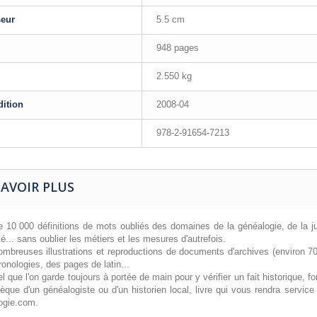
seur
5.5 cm
948 pages
2.550 kg
dition
2008-04
978-2-91654-7213
SAVOIR PLUS
 10 000 définitions de mots oubliés des domaines de la généalogie, de la just
té... sans oublier les métiers et les mesures d'autrefois.
ombreuses illustrations et reproductions de documents d'archives (environ 
onologies, des pages de latin...
el que l'on garde toujours à portée de main pour y vérifier un fait historique, f
hèque d'un généalogiste ou d'un historien local, livre qui vous rendra servic
ogie.com.