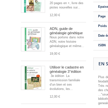
20 pages en +, livre des
Epais
pistes nouvelles sur...
12,00 €
Page
Poids
ADN, guide de
généalogie génétique
Date é
Nous portons dans notre
ADN, notre histoire
ISBN
généalogique et même...
19,00 €
EN 
Utiliser le cadastre en
généalogie 3°édition
3e édition La
Plus de
transmission familiale
féodali
d’un bien et ses
Très n
évolutions, les...
des chr
..."usu
12,00 €
bibliot
geneal