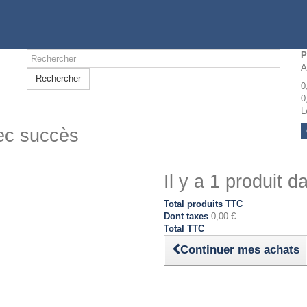
P
A
Rechercher
0
0
L
vec succès
Il y a 1 produit d
Total produits TTC
Dont taxes
0,00 €
Total TTC
Continuer mes achats