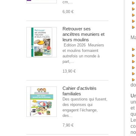
cm,...
6,00 €
Retrouver ses
ancêtres meuniers et
Ma
leurs moulins
Edition 2026 Meuniers
et moulins formaient
autrefois un monde à
part,...
13,90 €
do
Cahier d'activités
familiales
Un
Des questions qui fusent,
un
des réponses qui
et
engagent l’échange,
qu
des...
Le
7,90 €
co
no