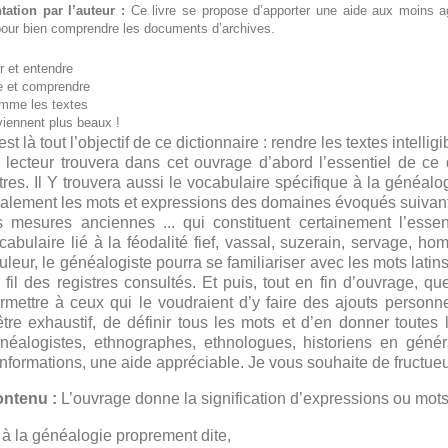
tation par l’auteur :
Ce livre se propose d’apporter une aide aux moins agu
 pour bien comprendre les documents d’archives.
r et entendre
e et comprendre
mme les textes
iennent plus beaux !
est là tout l’objectif de ce dictionnaire : rendre les textes intellig
 lecteur trouvera dans cet ouvrage d’abord l’essentiel de ce 
ttres. Il Y trouvera aussi le vocabulaire spécifique à la généalogi
alement les mots et expressions des domaines évoqués suivants :
s mesures anciennes ... qui constituent certainement l’essen
cabulaire lié à la féodalité fief, vassal, suzerain, servage, h
uleur, le généalogiste pourra se familiariser avec les mots latin
 fil des registres consultés. Et puis, tout en fin d’ouvrage, 
rmettre à ceux qui le voudraient d’y faire des ajouts personnels
être exhaustif, de définir tous les mots et d’en donner toutes
néalogistes, ethnographes, ethnologues, historiens en généra
informations, une aide appréciable. Je vous souhaite de fructu
ntenu :
L’ouvrage donne la signification d’expressions ou mots r
à la généalogie proprement dite,