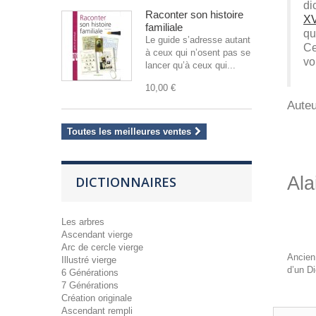
di
Raconter son histoire
XV
familiale
qu
Le guide s’adresse autant
Ce
à ceux qui n’osent pas se
vo
lancer qu’à ceux qui...
10,00 €
Auteu
Toutes les meilleures ventes
Al
DICTIONNAIRES
Les arbres
Ascendant vierge
Arc de cercle vierge
Ancien 
Illustré vierge
d’un
Di
6 Générations
7 Générations
Création originale
Ascendant rempli