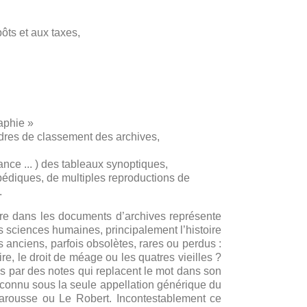
ôts et aux taxes,
raphie »
adres de classement des archives,
ance ... ) des tableaux synoptiques,
diques, de multiples reproductions de
.
re dans les documents d’archives représente
sciences humaines, principalement l’histoire
ts anciens, parfois obsolètes, rares ou perdus :
ire, le droit de méage ou les quatres vieilles ?
ées par des notes qui replacent le mot dans son
tôt connu sous la seule appellation générique du
arousse
ou
Le Robert
. Incontestablement ce