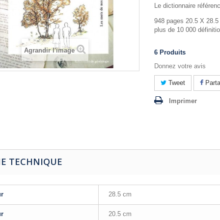
Le dictionnaire référe
948 pages 20.5 X 28.5
plus de 10 000 définiti
Agrandir l'image
6
Produits
Donnez votre avis
Tweet
Parta
Imprimer
HE TECHNIQUE
ur
28.5 cm
ur
20.5 cm