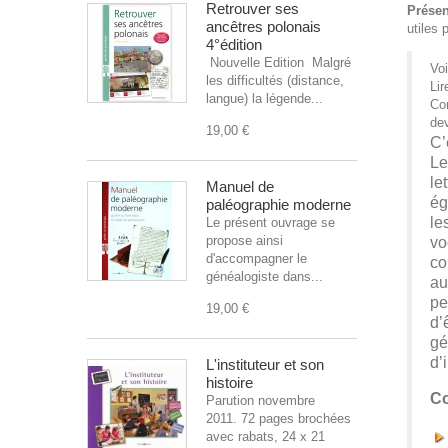
Retrouver ses
Présen
ancêtres polonais
utiles
4°édition
Nouvelle Edition Malgré
Voi
les difficultés (distance,
Lir
langue) la légende...
Co
dev
19,00 €
C’
Le
le
Manuel de
ég
paléographie moderne
le
Le présent ouvrage se
propose ainsi
vo
d'accompagner le
co
généalogiste dans...
au
pe
19,00 €
d’
gé
d’
L'instituteur et son
histoire
Co
Parution novembre
2011. 72 pages brochées
avec rabats, 24 x 21