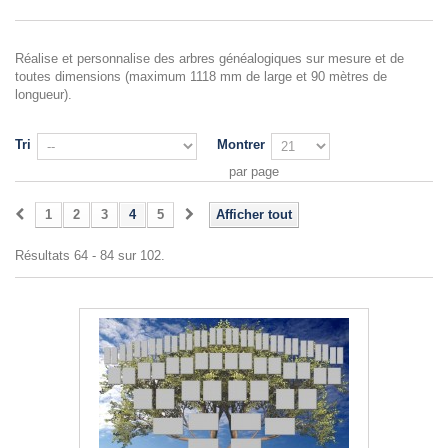
Réalise et personnalise des arbres généalogiques sur mesure et de
toutes dimensions (maximum 1118 mm de large et 90 mètres de
longueur).
Tri
Montrer
par page
1
2
3
4
5
Afficher tout
Résultats 64 - 84 sur 102.