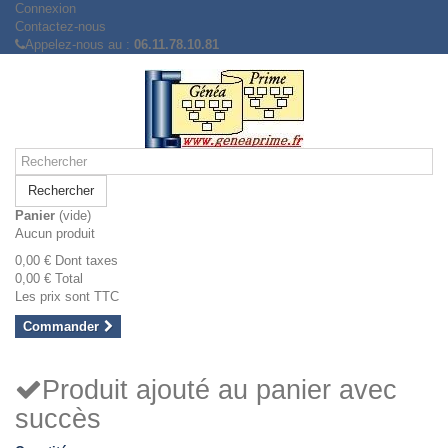
Connexion
Contactez-nous
Appelez-nous au :
06.11.78.10.81
Rechercher
Panier
(vide)
Aucun produit
0,00 €
Dont taxes
0,00 €
Total
Les prix sont TTC
Commander
Produit ajouté au panier avec
succès